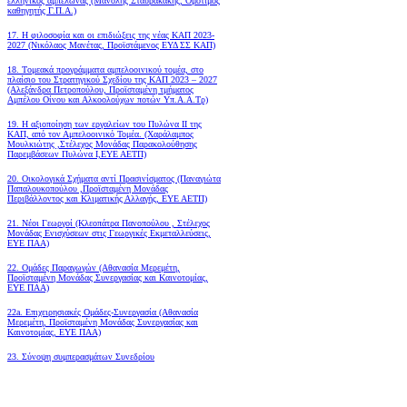
ελληνικός αμπελώνας (Μανόλης Σταυρακάκης, Ομότιμος
καθηγητής Γ.Π.Α.)
17. Η φιλοσοφία και οι επιδιώξεις της νέας ΚΑΠ 2023-
2027 (Νικόλαος Μανέτας, Προϊστάμενος ΕΥΔ ΣΣ ΚΑΠ)
18. Tομεακά προγράμματα αμπελοοινικού τομέα, στο
πλαίσιο του Στρατηγικού Σχεδίου της ΚΑΠ 2023 – 2027
(Αλεξάνδρα Πετροπούλου, Προϊσταμένη τμήματος
Αμπέλου Οίνου και Αλκοολούχων ποτών Υπ.Α.Α.Τρ)
19.
Η αξιοποίηση των εργαλείων του Πυλώνα ΙΙ της
ΚΑΠ, από τον Αμπελοοινικό Τομέα.
(Χαράλαμπος
Μουλκιώτης ,Στέλεχος Μονάδας Παρακολούθησης
Παρεμβάσεων Πυλώνα Ι,ΕΥΕ ΑΕΤΠ)
20. Οικολογικά Σχήματα αντί Πρασινίσματος (Παναγιώτα
Παπαλουκοπούλου ,Προϊσταμένη Μονάδας
Περιβάλλοντος και Κλιματικής Αλλαγής, ΕΥΕ ΑΕΤΠ)
21. Νέοι Γεωργοί (Κλεοπάτρα Πανοπούλου , Στέλεχος
Μονάδας Ενισχύσεων στις Γεωργικές Εκμεταλλεύσεις,
ΕΥΕ ΠΑΑ)
22. Ομάδες Παραγωγών (Αθανασία Μερεμέτη,
Προϊσταμένη Μονάδας Συνεργασίας και Καινοτομίας,
ΕΥΕ ΠΑΑ)
22a. Επιχειρησιακές Ομάδες-Συνεργασία (Αθανασία
Μερεμέτη, Προϊσταμένη Μονάδας Συνεργασίας και
Καινοτομίας, ΕΥΕ ΠΑΑ)
23. Σύνοψη συμπερασμάτων Συνεδρίου