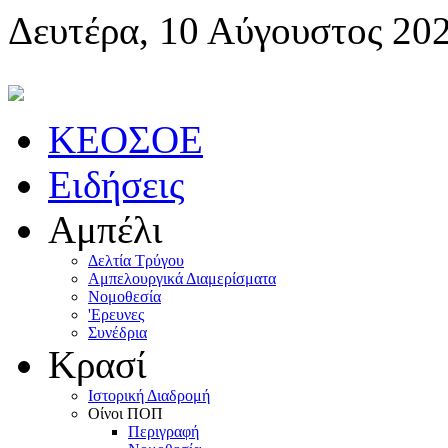
Δευτέρα, 10 Αύγουστος 20
KEOΣOE
Ειδήσεις
Αμπέλι
Δελτία Τρύγου
Αμπελουργικά Διαμερίσματα
Nομοθεσία
'Eρευνες
Συνέδρια
Κρασί
Iστορική Διαδρομή
Oίνοι ΠOΠ
Περιγραφή