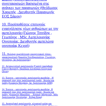
συνεταιρισμών βασισμένα στις
ανάγκες των παραγωγών (Θεόδωρος
Χαρμπής , Διευθυντής Παραγωγής
ΕΟΣ Σάμου)
10. Προϋποθέσεις επιτυχούς
ενασχόλησης νέων ανθρώπων με την
αμπελουργία (Γιώργος Τσινίδης ,
Γεωπόνος , MSc Αμπελουργίας
Οινοποιίας, Διευθυντής αμπελώνα
οινοποιίας Κεχρή)
11.
Βιώσιμη εκμετάλλευση οικογενειακού τύπου–
χαρακτηριστικά (Χαρούλα Σπινθηροπούλου, Γεωπόνος,
Οινολόγος, Δρ Αμπελουργίας)
12. Ανταγωνιστική αμπελουργία (Γραπτή παρέμβαση
Γιάννη Βογιατζή, Προέδρου Συνδέσμου Ελληνικού
Οίνου)
13. Έρευνα – καινοτομία- αμπελουργία ακριβείας. Η
εφαρμογή τους στον αμπελουργικό τομέα , θεωρία και
πράξη.(Σεραφείμ Θεοχάρης, Δρ. Αμπελουργίας ΑΠΘ)
14. Έρευνα – καινοτομία- αμπελουργία ακριβείας. Η
εφαρμογή τους στον αμπελουργικό τομέα , θεωρία και
πράξη. (Εμορφίλη Μαυρίδου , Χημικός Μηχανικός, MSc
Αμπελουργίας Οινολογίας , Κτήμα Άλφα)
15. Αναπτυξιακή αμπελουργία, κλιματική κρίση και