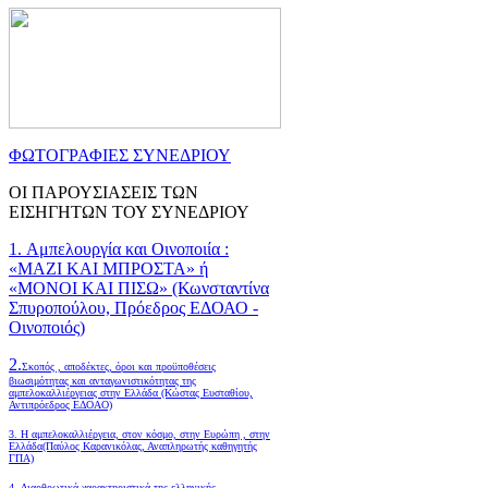
ΦΩΤΟΓΡΑΦΙΕΣ ΣΥΝΕΔΡΙΟΥ
ΟΙ ΠΑΡΟΥΣΙΑΣΕΙΣ ΤΩΝ
ΕΙΣΗΓΗΤΩΝ ΤΟΥ ΣΥΝΕΔΡΙΟΥ
1. Αμπελουργία και Οινοποιία :
«ΜΑΖΙ ΚΑΙ ΜΠΡΟΣΤΑ» ή
«ΜΟΝΟΙ ΚΑΙ ΠΙΣΩ» (Κωνσταντίνα
Σπυροπούλου, Πρόεδρος ΕΔΟΑΟ -
Οινοποιός)
2.
Σκοπός , αποδέκτες, όροι και προϋποθέσεις
βιωσιμότητας και ανταγωνιστικότητας της
αμπελοκαλλιέργειας στην Ελλάδα
(Κώστας Ευσταθίου,
Αντιπρόεδρος ΕΔΟΑΟ)
3. Η αμπελοκαλλιέργεια, στον κόσμο, στην Ευρώπη , στην
Ελλάδα(Παύλος Καρανικόλας, Αναπληρωτής καθηγητής
ΓΠΑ)
4.
Διαρθρωτικά χαρακτηριστικά της ελληνικής