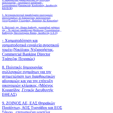
αμπελουργίας - υφιστάμενη κατάσταση -
Συμπεράσματα (Παρασκευάς Κορδοπάτης, Διευθυντής
ΚΕΟΣΟΕ)
5. Αντιπροσωπευτικά παραδείγματα οικονομικών
αποτελεσμάτων σε διαφορετικές αμπελουργικές
ζώνες(Σταμάτης Γεωργάκης, Πρόεδρος ΑΣ Κορωπίου)
6.
Πολιτικές γης, δίκαιο διαδοχής, χωροταξικό χρήσεων
γης – Το γαλλικό παράδειγμα (Θεόδωρος Γεωργόπουλος ,
Καθηγητής Πανεπιστημίου Reims, Διευθυντής Σ.Ε.Ο)
Χρηματοδότηση και
7.
χρηματοδοτικά εργαλεία αγροτικού
τομέα (Νικόλαος Ντζιαχρήστας,
Commercial Banking Director
Τράπεζας Πειραιώς)
8. Πολιτικές δημιουργίας
συλλογικών σχημάτων για την
αντιμετώπιση των διαρθρωτικών
αδυναμιών και για την επίτευξη
οικονομιών κλίμακος. (Μόσχος
Κορασίδης ,Γενικός Διευθυντής
ΕΘΕΑΣ)
9. ΖΟΙΝΟΣ ΑΕ, ΕΑΣ Θηραϊκών
Προϊόντων, ΑΟΣ Τυρνάβου και ΕΟΣ
Σάμου , επιτυχημένα μοντέλα