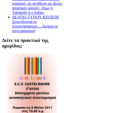
κρασιού, σε αντίθεση με άλλες
ασιατικές αγορές, όπως η
Ταϊλάνδη ή η Ινδία»
ΔΕΛΤΙΟ ΤΥΠΟΥ ΚΕΟΣΟΕ
Συνεχίζονται οι
πλειστηριασμοί …όμηροι οι
συνεταιρισμοί
Δείτε τα πρακτικά της
ημερίδας: