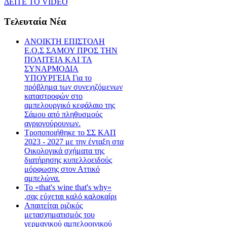
ΔEITE TO VIDEO
Tελευταία Nέα
ΑΝΟΙΚΤΗ ΕΠΙΣΤΟΛΗ
Ε.Ο.Σ ΣΑΜΟΥ ΠΡΟΣ ΤΗΝ
ΠΟΛΙΤΕΙΑ ΚΑΙ ΤΑ
ΣΥΝΑΡΜΟΔΙΑ
ΥΠΟΥΡΓΕΙΑ Για το
πρόβλημα των συνεχιζόμενων
καταστροφών στο
αμπελουργικό κεφάλαιο της
Σάμου από πληθυσμούς
αγριογούρουνων.
Τροποποιήθηκε το ΣΣ ΚΑΠ
2023 - 2027 με την ένταξη στα
Οικολογικά σχήματα της
διατήρησης κυπελλοειδούς
μόρφωσης στον Αττικό
αμπελώνα.
Το «that's wine that's why»
,σας εύχεται καλό καλοκαίρι
Απαιτείται ριζικός
μετασχηματισμός του
γερμανικού αμπελοοινικού