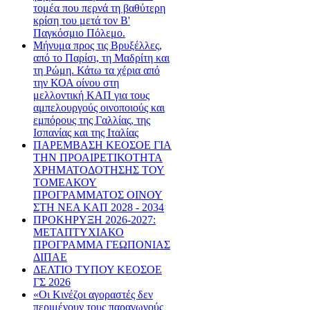
τομέα που περνά τη βαθύτερη
κρίση του μετά τον Β'
Παγκόσμιο Πόλεμο.
Μήνυμα προς τις Βρυξέλλες,
από το Παρίσι, τη Μαδρίτη και
τη Ρώμη. Κάτω τα χέρια από
την ΚΟΑ οίνου στη
μελλοντική ΚΑΠ για τους
αμπελουργούς οινοποιούς και
εμπόρους της Γαλλίας, της
Ισπανίας και της Ιταλίας
ΠΑΡΕΜΒΑΣΗ ΚΕΟΣΟΕ ΓΙΑ
ΤΗΝ ΠΡΟΑΙΡΕΤΙΚΟΤΗΤΑ
ΧΡΗΜΑΤΟΔΟΤΗΣΗΣ ΤΟΥ
ΤΟΜΕΑΚΟΥ
ΠΡΟΓΡΑΜΜΑΤΟΣ ΟΙΝΟΥ
ΣΤΗ ΝΕΑ ΚΑΠ 2028 - 2034
ΠΡΟΚΗΡΥΞΗ 2026-2027:
ΜΕΤΑΠΤΥΧΙΑΚΟ
ΠΡΟΓΡΑΜΜΑ ΓΕΩΠΟΝΙΑΣ
ΔΙΠΑΕ
ΔΕΛΤΙΟ ΤΥΠΟΥ ΚΕΟΣΟΕ
ΓΣ 2026
«Οι Κινέζοι αγοραστές δεν
περιμένουν τους παραγωγούς