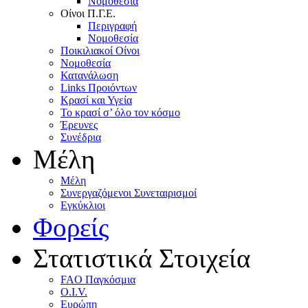
Nομοθεσία
Oίνοι Π.Γ.E.
Περιγραφή
Νομοθεσία
Ποικιλιακοί Oίνοι
Nομοθεσία
Κατανάλωση
Links Προιόντων
Κρασί και Υγεία
To κρασί σ’ όλο τον κόσμο
Έρευνες
Συνέδρια
Μέλη
Mέλη
Συνεργαζόμενοι Συνεταιρισμοί
Εγκύκλιοι
Φορείς
Στατιστικά Στοιχεία
FAO Παγκόσμια
O.I.V.
Ευρώπη