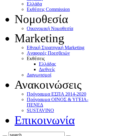
Ελλάδα
Eκθέσεις Commission
Νομοθεσία
Οικονομική Νομοθεσία
Marketing
Eθνική Στρατηγική Marketing
Aναφορές Πρεσβειών
Eκθέσεις
Eλλάδας
Διεθνείς
Διαγωνισμοί
Ανακοινώσεις
Πρόγραμμα ΕΣΠΑ 2014-2020
Πρόγραμμα ΟΙΝΟΣ & ΥΓΕΙΑ-
ΠΕΝΕΔ
SUSTAVINO
Επικοινωνία