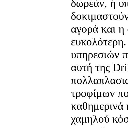
δωρεάν, ή υ
δοκιμαστούν
αγορά και η 
ευκολότερη.
υπηρεσιών π
αυτή της Dri
πολλαπλασι
τροφίμων π
καθημερινά 
χαμηλού κόσ