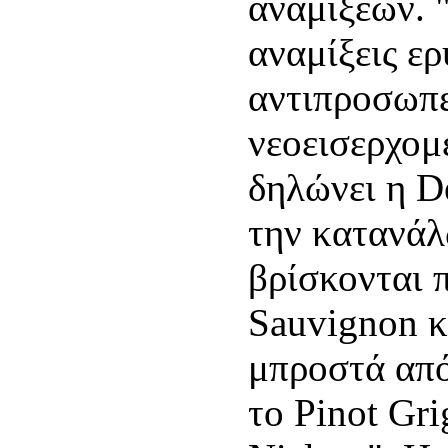
αναμίξεων. "
αναμίξεις ε
αντιπροσωπ
νεοεισερχομ
δηλώνει η D
την κατανάλ
βρίσκονται 
Sauvignon κ
μπροστά από
το Pinot Gr