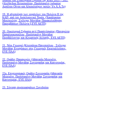
πλαίσιο του Στρατηγικού Σχεδίου της ΚΑΠ 2023 – 2027
(Αλεξάνδρα Πετροπούλου, Προϊσταμένη τμήματος
Αμπέλου Οίνου και Αλκοολούχων ποτών Υπ.Α.Α.Τρ)
19.
Η αξιοποίηση των εργαλείων του Πυλώνα ΙΙ της
ΚΑΠ, από τον Αμπελοοινικό Τομέα.
(Χαράλαμπος
Μουλκιώτης ,Στέλεχος Μονάδας Παρακολούθησης
Παρεμβάσεων Πυλώνα Ι,ΕΥΕ ΑΕΤΠ)
20. Οικολογικά Σχήματα αντί Πρασινίσματος (Παναγιώτα
Παπαλουκοπούλου ,Προϊσταμένη Μονάδας
Περιβάλλοντος και Κλιματικής Αλλαγής, ΕΥΕ ΑΕΤΠ)
21. Νέοι Γεωργοί (Κλεοπάτρα Πανοπούλου , Στέλεχος
Μονάδας Ενισχύσεων στις Γεωργικές Εκμεταλλεύσεις,
ΕΥΕ ΠΑΑ)
22. Ομάδες Παραγωγών (Αθανασία Μερεμέτη,
Προϊσταμένη Μονάδας Συνεργασίας και Καινοτομίας,
ΕΥΕ ΠΑΑ)
22a. Επιχειρησιακές Ομάδες-Συνεργασία (Αθανασία
Μερεμέτη, Προϊσταμένη Μονάδας Συνεργασίας και
Καινοτομίας, ΕΥΕ ΠΑΑ)
23. Σύνοψη συμπερασμάτων Συνεδρίου