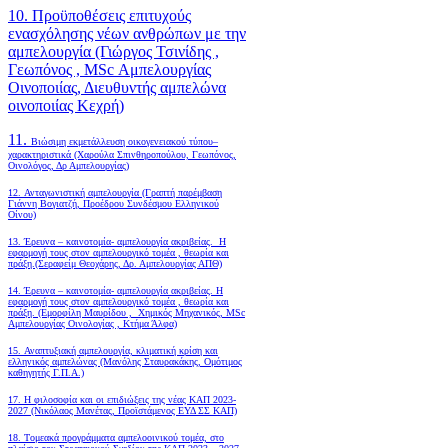
10. Προϋποθέσεις επιτυχούς
ενασχόλησης νέων ανθρώπων με την
αμπελουργία (Γιώργος Τσινίδης ,
Γεωπόνος , MSc Αμπελουργίας
Οινοποιίας, Διευθυντής αμπελώνα
οινοποιίας Κεχρή)
11.
Βιώσιμη εκμετάλλευση οικογενειακού τύπου–
χαρακτηριστικά (Χαρούλα Σπινθηροπούλου, Γεωπόνος,
Οινολόγος, Δρ Αμπελουργίας)
12. Ανταγωνιστική αμπελουργία (Γραπτή παρέμβαση
Γιάννη Βογιατζή, Προέδρου Συνδέσμου Ελληνικού
Οίνου)
13. Έρευνα – καινοτομία- αμπελουργία ακριβείας. Η
εφαρμογή τους στον αμπελουργικό τομέα , θεωρία και
πράξη.(Σεραφείμ Θεοχάρης, Δρ. Αμπελουργίας ΑΠΘ)
14. Έρευνα – καινοτομία- αμπελουργία ακριβείας. Η
εφαρμογή τους στον αμπελουργικό τομέα , θεωρία και
πράξη. (Εμορφίλη Μαυρίδου , Χημικός Μηχανικός, MSc
Αμπελουργίας Οινολογίας , Κτήμα Άλφα)
15. Αναπτυξιακή αμπελουργία, κλιματική κρίση και
ελληνικός αμπελώνας (Μανόλης Σταυρακάκης, Ομότιμος
καθηγητής Γ.Π.Α.)
17. Η φιλοσοφία και οι επιδιώξεις της νέας ΚΑΠ 2023-
2027 (Νικόλαος Μανέτας, Προϊστάμενος ΕΥΔ ΣΣ ΚΑΠ)
18. Tομεακά προγράμματα αμπελοοινικού τομέα, στο