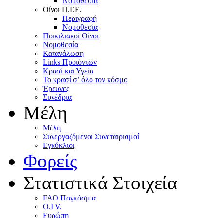
Nομοθεσία
Oίνοι Π.Γ.E.
Περιγραφή
Νομοθεσία
Ποικιλιακοί Oίνοι
Nομοθεσία
Κατανάλωση
Links Προιόντων
Κρασί και Υγεία
To κρασί σ’ όλο τον κόσμο
Έρευνες
Συνέδρια
Μέλη
Mέλη
Συνεργαζόμενοι Συνεταιρισμοί
Εγκύκλιοι
Φορείς
Στατιστικά Στοιχεία
FAO Παγκόσμια
O.I.V.
Ευρώπη