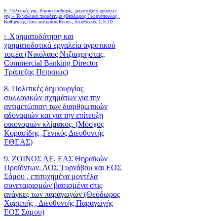
6.
Πολιτικές γης, δίκαιο διαδοχής, χωροταξικό χρήσεων
γης – Το γαλλικό παράδειγμα (Θεόδωρος Γεωργόπουλος ,
Καθηγητής Πανεπιστημίου Reims, Διευθυντής Σ.Ε.Ο)
Χρηματοδότηση και
7.
χρηματοδοτικά εργαλεία αγροτικού
τομέα (Νικόλαος Ντζιαχρήστας,
Commercial Banking Director
Τράπεζας Πειραιώς)
8. Πολιτικές δημιουργίας
συλλογικών σχημάτων για την
αντιμετώπιση των διαρθρωτικών
αδυναμιών και για την επίτευξη
οικονομιών κλίμακος. (Μόσχος
Κορασίδης ,Γενικός Διευθυντής
ΕΘΕΑΣ)
9. ΖΟΙΝΟΣ ΑΕ, ΕΑΣ Θηραϊκών
Προϊόντων, ΑΟΣ Τυρνάβου και ΕΟΣ
Σάμου , επιτυχημένα μοντέλα
συνεταιρισμών βασισμένα στις
ανάγκες των παραγωγών (Θεόδωρος
Χαρμπής , Διευθυντής Παραγωγής
ΕΟΣ Σάμου)