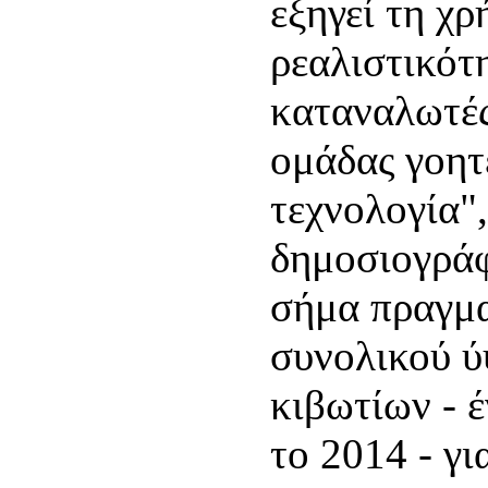
εξηγεί τη χ
ρεαλιστικότη
καταναλωτές
ομάδας γοητ
τεχνολογία"
δημοσιογράφ
σήμα πραγμα
συνολικού ύ
κιβωτίων - 
το 2014 - γι