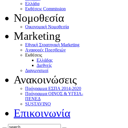
Ελλάδα
Eκθέσεις Commission
Νομοθεσία
Οικονομική Νομοθεσία
Marketing
Eθνική Στρατηγική Marketing
Aναφορές Πρεσβειών
Eκθέσεις
Eλλάδας
Διεθνείς
Διαγωνισμοί
Ανακοινώσεις
Πρόγραμμα ΕΣΠΑ 2014-2020
Πρόγραμμα ΟΙΝΟΣ & ΥΓΕΙΑ-
ΠΕΝΕΔ
SUSTAVINO
Επικοινωνία