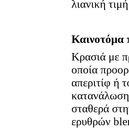
λιανική τιμ
Καινοτόμα 
Κρασιά με π
οποία προορ
απεριτίφ ή τ
κατανάλωση 
σταθερά στη
ερυθρών ble