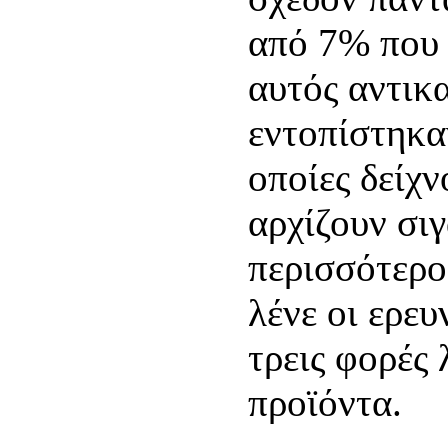
από 7% που 
αυτός αντικα
εντοπίστηκαν
οποίες δείχν
αρχίζουν σι
περισσότερο
λένε οι ερευ
τρεις φορές 
προϊόντα.