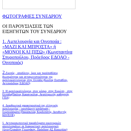
ΦΩΤΟΓΡΑΦΙΕΣ ΣΥΝΕΔΡΙΟΥ
ΟΙ ΠΑΡΟΥΣΙΑΣΕΙΣ ΤΩΝ
ΕΙΣΗΓΗΤΩΝ ΤΟΥ ΣΥΝΕΔΡΙΟΥ
1. Αμπελουργία και Οινοποιία :
«ΜΑΖΙ ΚΑΙ ΜΠΡΟΣΤΑ» ή
«ΜΟΝΟΙ ΚΑΙ ΠΙΣΩ» (Κωνσταντίνα
Σπυροπούλου, Πρόεδρος ΕΔΟΑΟ -
Οινοποιός)
2.
Σκοπός , αποδέκτες, όροι και προϋποθέσεις
βιωσιμότητας και ανταγωνιστικότητας της
αμπελοκαλλιέργειας στην Ελλάδα
(Κώστας Ευσταθίου,
Αντιπρόεδρος ΕΔΟΑΟ)
3. Η αμπελοκαλλιέργεια, στον κόσμο, στην Ευρώπη , στην
Ελλάδα(Παύλος Καρανικόλας, Αναπληρωτής καθηγητής
ΓΠΑ)
4.
Διαρθρωτικά χαρακτηριστικά της ελληνικής
αμπελουργίας - υφιστάμενη κατάσταση -
Συμπεράσματα (Παρασκευάς Κορδοπάτης, Διευθυντής
ΚΕΟΣΟΕ)
5. Αντιπροσωπευτικά παραδείγματα οικονομικών
αποτελεσμάτων σε διαφορετικές αμπελουργικές
ζώνες(Σταμάτης Γεωργάκης, Πρόεδρος ΑΣ Κορωπίου)