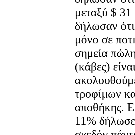
μεταξύ $ 31
δήλωσαν ότι
μόνο σε ποτ
σημεία πώλη
(κάβες) είνα
ακολουθούμ
τροφίμων κα
αποθήκης. Εί
11% δήλωσε 
σχεδόν πάντ