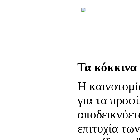
Τα κόκκινα 
Η καινοτομί
για τα προφ
αποδεικνύετ
επιτυχία τω