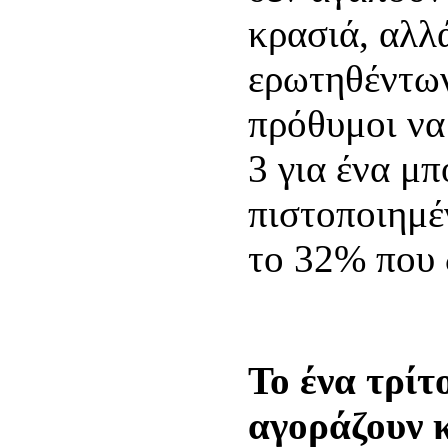
κρασιά, αλλ
ερωτηθέντων
πρόθυμοι να
3 για ένα μ
πιστοποιημέ
το 32% που δ
Το ένα τρί
αγοράζουν 