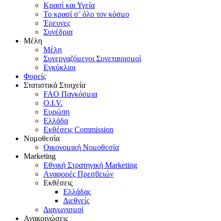
Κρασί και Υγεία
To κρασί σ’ όλο τον κόσμο
Έρευνες
Συνέδρια
Μέλη
Mέλη
Συνεργαζόμενοι Συνεταιρισμοί
Εγκύκλιοι
Φορείς
Στατιστικά Στοιχεία
FAO Παγκόσμια
O.I.V.
Ευρώπη
Ελλάδα
Eκθέσεις Commission
Νομοθεσία
Οικονομική Νομοθεσία
Marketing
Eθνική Στρατηγική Marketing
Aναφορές Πρεσβειών
Eκθέσεις
Eλλάδας
Διεθνείς
Διαγωνισμοί
Ανακοινώσεις