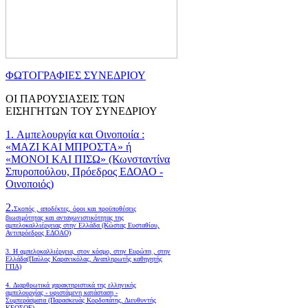
ΦΩΤΟΓΡΑΦΙΕΣ ΣΥΝΕΔΡΙΟΥ
ΟΙ ΠΑΡΟΥΣΙΑΣΕΙΣ ΤΩΝ
ΕΙΣΗΓΗΤΩΝ ΤΟΥ ΣΥΝΕΔΡΙΟΥ
1. Αμπελουργία και Οινοποιία :
«ΜΑΖΙ ΚΑΙ ΜΠΡΟΣΤΑ» ή
«ΜΟΝΟΙ ΚΑΙ ΠΙΣΩ» (Κωνσταντίνα
Σπυροπούλου, Πρόεδρος ΕΔΟΑΟ -
Οινοποιός)
2.
Σκοπός , αποδέκτες, όροι και προϋποθέσεις
βιωσιμότητας και ανταγωνιστικότητας της
αμπελοκαλλιέργειας στην Ελλάδα
(Κώστας Ευσταθίου,
Αντιπρόεδρος ΕΔΟΑΟ)
3. Η αμπελοκαλλιέργεια, στον κόσμο, στην Ευρώπη , στην
Ελλάδα(Παύλος Καρανικόλας, Αναπληρωτής καθηγητής
ΓΠΑ)
4.
Διαρθρωτικά χαρακτηριστικά της ελληνικής
αμπελουργίας - υφιστάμενη κατάσταση -
Συμπεράσματα (Παρασκευάς Κορδοπάτης, Διευθυντής
ΚΕΟΣΟΕ)