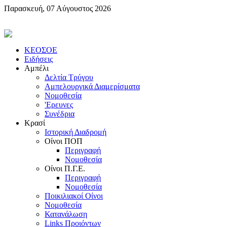
Παρασκευή, 07 Αύγουστος 2026
KEOΣOE
Ειδήσεις
Αμπέλι
Δελτία Τρύγου
Αμπελουργικά Διαμερίσματα
Nομοθεσία
'Eρευνες
Συνέδρια
Κρασί
Iστορική Διαδρομή
Oίνοι ΠOΠ
Περιγραφή
Nομοθεσία
Oίνοι Π.Γ.E.
Περιγραφή
Νομοθεσία
Ποικιλιακοί Oίνοι
Nομοθεσία
Κατανάλωση
Links Προιόντων