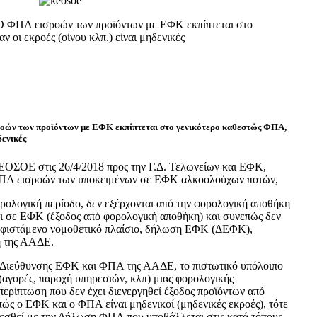
ΦΠΑ εισροών των προϊόντων με ΕΦΚ εκπίπτεται στο
 οι εκροές (οίνου κλπ.) είναι μηδενικές
ν των προϊόντων με ΕΦΚ εκπίπτεται στο γενικότερο καθεστώς ΦΠΑ,
δενικές
ΕΟΣΟΕ στις 26/4/2018 προς την Γ.Δ. Τελωνείων και ΕΦΚ,
 ΦΠΑ εισροών των υποκειμένων σε ΕΦΚ αλκοολούχων ποτών,
ορολογική περίοδο, δεν εξέρχονται από την φορολογική αποθήκη
ται σε ΕΦΚ (έξοδος από φορολογική αποθήκη) και συνεπώς δεν
υφιστάμενο νομοθετικό πλαίσιο, δήλωση ΕΦΚ (ΔΕΦΚ),
η της ΑΑΔΕ.
 Διεύθυνσης ΕΦΚ και ΦΠΑ της ΑΑΔΕ, το πιστωτικό υπόλοιπο
 (αγορές, παροχή υπηρεσιών, κλπ) μιας φορολογικής
περίπτωση που δεν έχει διενεργηθεί έξοδος προϊόντων από
ώς ο ΕΦΚ και ο ΦΠΑ είναι μηδενικοί (μηδενικές εκροές), τότε
εσθεί με την Δήλωση ΦΠΑ που υποβάλλεται στις κατά τόπους