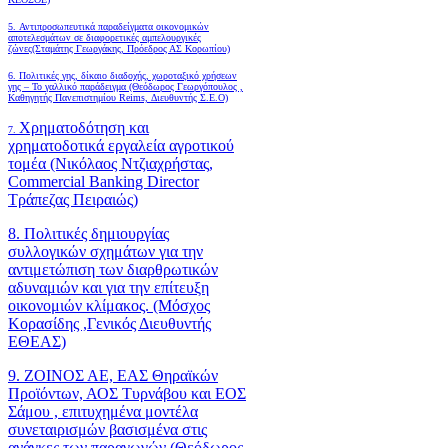
5. Αντιπροσωπευτικά παραδείγματα οικονομικών
αποτελεσμάτων σε διαφορετικές αμπελουργικές
ζώνες(Σταμάτης Γεωργάκης, Πρόεδρος ΑΣ Κορωπίου)
6.
Πολιτικές γης, δίκαιο διαδοχής, χωροταξικό χρήσεων
γης – Το γαλλικό παράδειγμα (Θεόδωρος Γεωργόπουλος ,
Καθηγητής Πανεπιστημίου Reims, Διευθυντής Σ.Ε.Ο)
Χρηματοδότηση και
7.
χρηματοδοτικά εργαλεία αγροτικού
τομέα (Νικόλαος Ντζιαχρήστας,
Commercial Banking Director
Τράπεζας Πειραιώς)
8. Πολιτικές δημιουργίας
συλλογικών σχημάτων για την
αντιμετώπιση των διαρθρωτικών
αδυναμιών και για την επίτευξη
οικονομιών κλίμακος. (Μόσχος
Κορασίδης ,Γενικός Διευθυντής
ΕΘΕΑΣ)
9. ΖΟΙΝΟΣ ΑΕ, ΕΑΣ Θηραϊκών
Προϊόντων, ΑΟΣ Τυρνάβου και ΕΟΣ
Σάμου , επιτυχημένα μοντέλα
συνεταιρισμών βασισμένα στις
ανάγκες των παραγωγών (Θεόδωρος