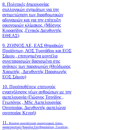
8. Πολιτικές δημιουργίας
συλλογικών σχημάτων για την
αντιμετώπιση των διαρθρωτικών
αδυναμιών και για την επίτευξη
οικονομιών κλίμακος. (Μόσχος
Κορασίδης ,Γενικός Διευθυντής
ΕΘΕΑΣ)
9. ΖΟΙΝΟΣ ΑΕ, ΕΑΣ Θηραϊκών
Προϊόντων, ΑΟΣ Τυρνάβου και ΕΟΣ
Σάμου , επιτυχημένα μοντέλα
συνεταιρισμών βασισμένα στις
ανάγκες των παραγωγών (Θεόδωρος
Χαρμπής , Διευθυντής Παραγωγής
ΕΟΣ Σάμου)
10. Προϋποθέσεις επιτυχούς
ενασχόλησης νέων ανθρώπων με την
αμπελουργία (Γιώργος Τσινίδης ,
Γεωπόνος , MSc Αμπελουργίας
Οινοποιίας, Διευθυντής αμπελώνα
οινοποιίας Κεχρή)
11.
Βιώσιμη εκμετάλλευση οικογενειακού τύπου–
χαρακτηριστικά (Χαρούλα Σπινθηροπούλου, Γεωπόνος,