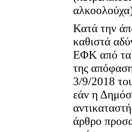
αλκοολούχα)
Κατά την άπ
καθιστά αδύ
ΕΦΚ από τα 
της απόφαση
3/9/2018 το
εάν η Δημόσ
αντικαταστή
άρθρο προσ