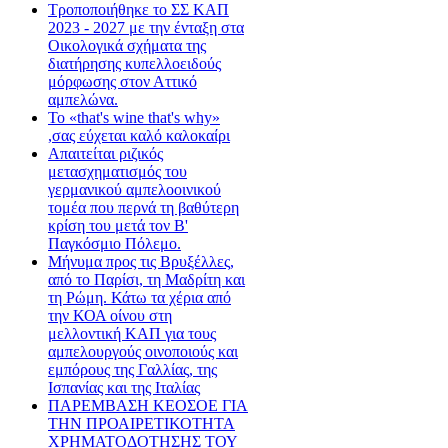
Τροποποιήθηκε το ΣΣ ΚΑΠ
2023 - 2027 με την ένταξη στα
Οικολογικά σχήματα της
διατήρησης κυπελλοειδούς
μόρφωσης στον Αττικό
αμπελώνα.
Το «that's wine that's why»
,σας εύχεται καλό καλοκαίρι
Απαιτείται ριζικός
μετασχηματισμός του
γερμανικού αμπελοοινικού
τομέα που περνά τη βαθύτερη
κρίση του μετά τον Β'
Παγκόσμιο Πόλεμο.
Μήνυμα προς τις Βρυξέλλες,
από το Παρίσι, τη Μαδρίτη και
τη Ρώμη. Κάτω τα χέρια από
την ΚΟΑ οίνου στη
μελλοντική ΚΑΠ για τους
αμπελουργούς οινοποιούς και
εμπόρους της Γαλλίας, της
Ισπανίας και της Ιταλίας
ΠΑΡΕΜΒΑΣΗ ΚΕΟΣΟΕ ΓΙΑ
ΤΗΝ ΠΡΟΑΙΡΕΤΙΚΟΤΗΤΑ
ΧΡΗΜΑΤΟΔΟΤΗΣΗΣ ΤΟΥ