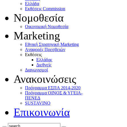
Ελλάδα
Eκθέσεις Commission
Νομοθεσία
Οικονομική Νομοθεσία
Marketing
Eθνική Στρατηγική Marketing
Aναφορές Πρεσβειών
Eκθέσεις
Eλλάδας
Διεθνείς
Διαγωνισμοί
Ανακοινώσεις
Πρόγραμμα ΕΣΠΑ 2014-2020
Πρόγραμμα ΟΙΝΟΣ & ΥΓΕΙΑ-
ΠΕΝΕΔ
SUSTAVINO
Επικοινωνία