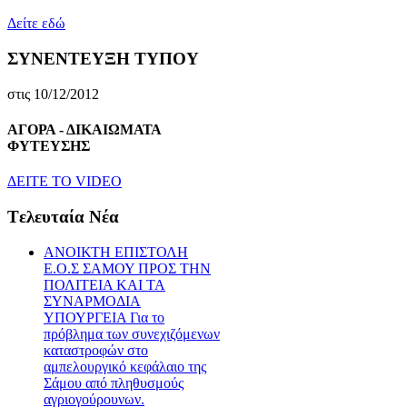
Δείτε εδώ
ΣΥΝΕΝΤΕΥΞΗ ΤΥΠΟΥ
στις 10/12/2012
ΑΓΟΡΑ - ΔΙΚΑΙΩΜΑΤΑ
ΦΥΤΕΥΣΗΣ
ΔEITE TO VIDEO
Tελευταία Nέα
ΑΝΟΙΚΤΗ ΕΠΙΣΤΟΛΗ
Ε.Ο.Σ ΣΑΜΟΥ ΠΡΟΣ ΤΗΝ
ΠΟΛΙΤΕΙΑ ΚΑΙ ΤΑ
ΣΥΝΑΡΜΟΔΙΑ
ΥΠΟΥΡΓΕΙΑ Για το
πρόβλημα των συνεχιζόμενων
καταστροφών στο
αμπελουργικό κεφάλαιο της
Σάμου από πληθυσμούς
αγριογούρουνων.