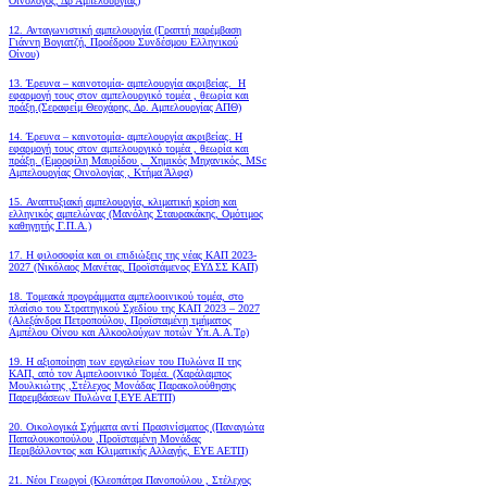
Οινολόγος, Δρ Αμπελουργίας)
12. Ανταγωνιστική αμπελουργία (Γραπτή παρέμβαση
Γιάννη Βογιατζή, Προέδρου Συνδέσμου Ελληνικού
Οίνου)
13. Έρευνα – καινοτομία- αμπελουργία ακριβείας. Η
εφαρμογή τους στον αμπελουργικό τομέα , θεωρία και
πράξη.(Σεραφείμ Θεοχάρης, Δρ. Αμπελουργίας ΑΠΘ)
14. Έρευνα – καινοτομία- αμπελουργία ακριβείας. Η
εφαρμογή τους στον αμπελουργικό τομέα , θεωρία και
πράξη. (Εμορφίλη Μαυρίδου , Χημικός Μηχανικός, MSc
Αμπελουργίας Οινολογίας , Κτήμα Άλφα)
15. Αναπτυξιακή αμπελουργία, κλιματική κρίση και
ελληνικός αμπελώνας (Μανόλης Σταυρακάκης, Ομότιμος
καθηγητής Γ.Π.Α.)
17. Η φιλοσοφία και οι επιδιώξεις της νέας ΚΑΠ 2023-
2027 (Νικόλαος Μανέτας, Προϊστάμενος ΕΥΔ ΣΣ ΚΑΠ)
18. Tομεακά προγράμματα αμπελοοινικού τομέα, στο
πλαίσιο του Στρατηγικού Σχεδίου της ΚΑΠ 2023 – 2027
(Αλεξάνδρα Πετροπούλου, Προϊσταμένη τμήματος
Αμπέλου Οίνου και Αλκοολούχων ποτών Υπ.Α.Α.Τρ)
19.
Η αξιοποίηση των εργαλείων του Πυλώνα ΙΙ της
ΚΑΠ, από τον Αμπελοοινικό Τομέα.
(Χαράλαμπος
Μουλκιώτης ,Στέλεχος Μονάδας Παρακολούθησης
Παρεμβάσεων Πυλώνα Ι,ΕΥΕ ΑΕΤΠ)
20. Οικολογικά Σχήματα αντί Πρασινίσματος (Παναγιώτα
Παπαλουκοπούλου ,Προϊσταμένη Μονάδας
Περιβάλλοντος και Κλιματικής Αλλαγής, ΕΥΕ ΑΕΤΠ)
21. Νέοι Γεωργοί (Κλεοπάτρα Πανοπούλου , Στέλεχος