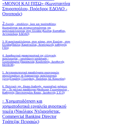
«ΜΟΝΟΙ ΚΑΙ ΠΙΣΩ» (Κωνσταντίνα
Σπυροπούλου, Πρόεδρος ΕΔΟΑΟ -
Οινοποιός)
2.
Σκοπός , αποδέκτες, όροι και προϋποθέσεις
βιωσιμότητας και ανταγωνιστικότητας της
αμπελοκαλλιέργειας στην Ελλάδα
(Κώστας Ευσταθίου,
Αντιπρόεδρος ΕΔΟΑΟ)
3. Η αμπελοκαλλιέργεια, στον κόσμο, στην Ευρώπη , στην
Ελλάδα(Παύλος Καρανικόλας, Αναπληρωτής καθηγητής
ΓΠΑ)
4.
Διαρθρωτικά χαρακτηριστικά της ελληνικής
αμπελουργίας - υφιστάμενη κατάσταση -
Συμπεράσματα (Παρασκευάς Κορδοπάτης, Διευθυντής
ΚΕΟΣΟΕ)
5. Αντιπροσωπευτικά παραδείγματα οικονομικών
αποτελεσμάτων σε διαφορετικές αμπελουργικές
ζώνες(Σταμάτης Γεωργάκης, Πρόεδρος ΑΣ Κορωπίου)
6.
Πολιτικές γης, δίκαιο διαδοχής, χωροταξικό χρήσεων
γης – Το γαλλικό παράδειγμα (Θεόδωρος Γεωργόπουλος ,
Καθηγητής Πανεπιστημίου Reims, Διευθυντής Σ.Ε.Ο)
Χρηματοδότηση και
7.
χρηματοδοτικά εργαλεία αγροτικού
τομέα (Νικόλαος Ντζιαχρήστας,
Commercial Banking Director
Τράπεζας Πειραιώς)