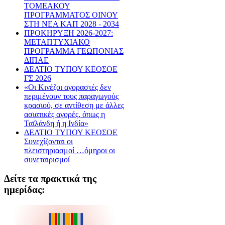
ΤΟΜΕΑΚΟΥ
ΠΡΟΓΡΑΜΜΑΤΟΣ ΟΙΝΟΥ
ΣΤΗ ΝΕΑ ΚΑΠ 2028 - 2034
ΠΡΟΚΗΡΥΞΗ 2026-2027:
ΜΕΤΑΠΤΥΧΙΑΚΟ
ΠΡΟΓΡΑΜΜΑ ΓΕΩΠΟΝΙΑΣ
ΔΙΠΑΕ
ΔΕΛΤΙΟ ΤΥΠΟΥ ΚΕΟΣΟΕ
ΓΣ 2026
«Οι Κινέζοι αγοραστές δεν
περιμένουν τους παραγωγούς
κρασιού, σε αντίθεση με άλλες
ασιατικές αγορές, όπως η
Ταϊλάνδη ή η Ινδία»
ΔΕΛΤΙΟ ΤΥΠΟΥ ΚΕΟΣΟΕ
Συνεχίζονται οι
πλειστηριασμοί …όμηροι οι
συνεταιρισμοί
Δείτε τα πρακτικά της
ημερίδας: