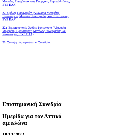
Μονάδας Ενισχύσεων στις Γεωργικές Εκμεταλλεύσεις,
ΕΥΕ ΠΑΑ)
22. Ομάδες Παραγωγών (Αθανασία Μερεμέτη,
Προϊσταμένη Μονάδας Συνεργασίας και Καινοτομίας,
ΕΥΕ ΠΑΑ)
22a. Επιχειρησιακές Ομάδες-Συνεργασία (Αθανασία
Μερεμέτη, Προϊσταμένη Μονάδας Συνεργασίας και
Καινοτομίας, ΕΥΕ ΠΑΑ)
23. Σύνοψη συμπερασμάτων Συνεδρίου
Επιστημονική Συνεδρία
Ημερίδα για τον Αττικό
αμπελώνα
19/12/2022