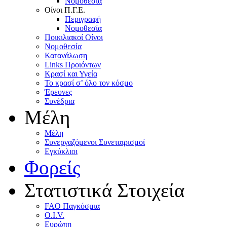
Nομοθεσία
Oίνοι Π.Γ.E.
Περιγραφή
Νομοθεσία
Ποικιλιακοί Oίνοι
Nομοθεσία
Κατανάλωση
Links Προιόντων
Κρασί και Υγεία
To κρασί σ’ όλο τον κόσμο
Έρευνες
Συνέδρια
Μέλη
Mέλη
Συνεργαζόμενοι Συνεταιρισμοί
Εγκύκλιοι
Φορείς
Στατιστικά Στοιχεία
FAO Παγκόσμια
O.I.V.
Ευρώπη