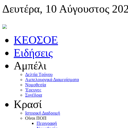
Δευτέρα, 10 Αύγουστος 20
KEOΣOE
Ειδήσεις
Αμπέλι
Δελτία Τρύγου
Αμπελουργικά Διαμερίσματα
Nομοθεσία
'Eρευνες
Συνέδρια
Κρασί
Iστορική Διαδρομή
Oίνοι ΠOΠ
Περιγραφή