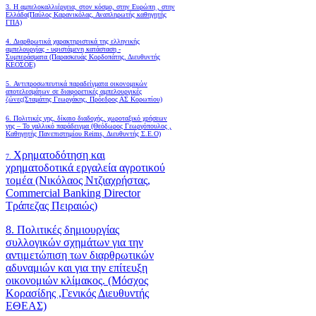
3. Η αμπελοκαλλιέργεια, στον κόσμο, στην Ευρώπη , στην
Ελλάδα(Παύλος Καρανικόλας, Αναπληρωτής καθηγητής
ΓΠΑ)
4.
Διαρθρωτικά χαρακτηριστικά της ελληνικής
αμπελουργίας - υφιστάμενη κατάσταση -
Συμπεράσματα (Παρασκευάς Κορδοπάτης, Διευθυντής
ΚΕΟΣΟΕ)
5. Αντιπροσωπευτικά παραδείγματα οικονομικών
αποτελεσμάτων σε διαφορετικές αμπελουργικές
ζώνες(Σταμάτης Γεωργάκης, Πρόεδρος ΑΣ Κορωπίου)
6.
Πολιτικές γης, δίκαιο διαδοχής, χωροταξικό χρήσεων
γης – Το γαλλικό παράδειγμα (Θεόδωρος Γεωργόπουλος ,
Καθηγητής Πανεπιστημίου Reims, Διευθυντής Σ.Ε.Ο)
Χρηματοδότηση και
7.
χρηματοδοτικά εργαλεία αγροτικού
τομέα (Νικόλαος Ντζιαχρήστας,
Commercial Banking Director
Τράπεζας Πειραιώς)
8. Πολιτικές δημιουργίας
συλλογικών σχημάτων για την
αντιμετώπιση των διαρθρωτικών
αδυναμιών και για την επίτευξη
οικονομιών κλίμακος. (Μόσχος
Κορασίδης ,Γενικός Διευθυντής
ΕΘΕΑΣ)