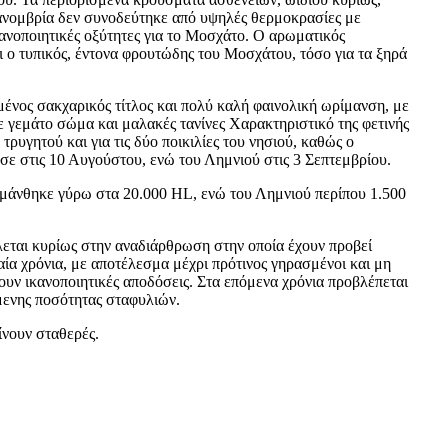
ανομβρία δεν συνοδεύτηκε από υψηλές θερμοκρασίες με
ανοποιητικές οξύτητες για το Μοσχάτο. Ο αρωματικός
ι ο τυπικός, έντονα φρουτώδης του Μοσχάτου, τόσο για τα ξηρά
μένος σακχαρικός τίτλος και πολύ καλή φαινολική ωρίμανση, με
 γεμάτο σώμα και μαλακές τανίνες Χαρακτηριστικό της φετινής
 τρυγητού και για τις δύο ποικιλίες του νησιού, καθώς ο
σε στις 10 Αυγούστου, ενώ του Λημνιού στις 3 Σεπτεμβρίου.
άνθηκε γύρω στα 20.000 HL, ενώ του Λημνιού περίπου 1.500
εται κυρίως στην αναδιάρθρωση στην οποία έχουν προβεί
αία χρόνια, με αποτέλεσμα μέχρι πρότινος γηρασμένοι και μη
ουν ικανοποιητικές αποδόσεις. Στα επόμενα χρόνια προβλέπεται
μενης ποσότητας σταφυλιών.
ίνουν σταθερές.