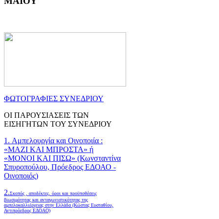
ΜΑΙΟΥ
ΦΩΤΟΓΡΑΦΙΕΣ ΣΥΝΕΔΡΙΟΥ
ΟΙ ΠΑΡΟΥΣΙΑΣΕΙΣ ΤΩΝ
ΕΙΣΗΓΗΤΩΝ ΤΟΥ ΣΥΝΕΔΡΙΟΥ
1. Αμπελουργία και Οινοποιία :
«ΜΑΖΙ ΚΑΙ ΜΠΡΟΣΤΑ» ή
«ΜΟΝΟΙ ΚΑΙ ΠΙΣΩ» (Κωνσταντίνα
Σπυροπούλου, Πρόεδρος ΕΔΟΑΟ -
Οινοποιός)
2.
Σκοπός , αποδέκτες, όροι και προϋποθέσεις
βιωσιμότητας και ανταγωνιστικότητας της
αμπελοκαλλιέργειας στην Ελλάδα
(Κώστας Ευσταθίου,
Αντιπρόεδρος ΕΔΟΑΟ)