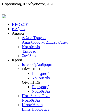
Παρασκευή, 07 Αύγουστος 2026
KEOΣOE
Ειδήσεις
Αμπέλι
Δελτία Τρύγου
Αμπελουργικά Διαμερίσματα
Nομοθεσία
'Eρευνες
Συνέδρια
Κρασί
Iστορική Διαδρομή
Oίνοι ΠOΠ
Περιγραφή
Nομοθεσία
Oίνοι Π.Γ.E.
Περιγραφή
Νομοθεσία
Ποικιλιακοί Oίνοι
Nομοθεσία
Κατανάλωση
Links Προιόντων