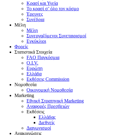
Κρασί και Υγεία
To κρασί σ’ όλο τον κόσμο
Έρευνες
Συνέδρια
Μέλη
Mέλη
Συνεργαζόμενοι Συνεταιρισμοί
Εγκύκλιοι
Φορείς
Στατιστικά Στοιχεία
FAO Παγκόσμια
O.I.V.
Ευρώπη
Ελλάδα
Eκθέσεις Commission
Νομοθεσία
Οικονομική Νομοθεσία
Marketing
Eθνική Στρατηγική Marketing
Aναφορές Πρεσβειών
Eκθέσεις
Eλλάδας
Διεθνείς
Διαγωνισμοί
Ανακοινώσεις