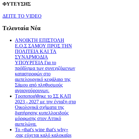
ΦΥΤΕΥΣΗΣ
ΔEITE TO VIDEO
Tελευταία Nέα
ΑΝΟΙΚΤΗ ΕΠΙΣΤΟΛΗ
Ε.Ο.Σ ΣΑΜΟΥ ΠΡΟΣ ΤΗΝ
ΠΟΛΙΤΕΙΑ ΚΑΙ ΤΑ
ΣΥΝΑΡΜΟΔΙΑ
ΥΠΟΥΡΓΕΙΑ Για το
πρόβλημα των συνεχιζόμενων
καταστροφών στο
αμπελουργικό κεφάλαιο της
Σάμου από πληθυσμούς
αγριογούρουνων.
Τροποποιήθηκε το ΣΣ ΚΑΠ
2023 - 2027 με την ένταξη στα
Οικολογικά σχήματα της
διατήρησης κυπελλοειδούς
μόρφωσης στον Αττικό
αμπελώνα.
Το «that's wine that's why»
,σας εύχεται καλό καλοκαίρι