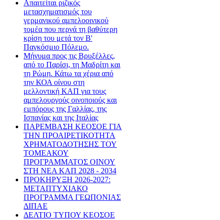
Απαιτείται ριζικός
μετασχηματισμός του
γερμανικού αμπελοοινικού
τομέα που περνά τη βαθύτερη
κρίση του μετά τον Β'
Παγκόσμιο Πόλεμο.
Μήνυμα προς τις Βρυξέλλες,
από το Παρίσι, τη Μαδρίτη και
τη Ρώμη. Κάτω τα χέρια από
την ΚΟΑ οίνου στη
μελλοντική ΚΑΠ για τους
αμπελουργούς οινοποιούς και
εμπόρους της Γαλλίας, της
Ισπανίας και της Ιταλίας
ΠΑΡΕΜΒΑΣΗ ΚΕΟΣΟΕ ΓΙΑ
ΤΗΝ ΠΡΟΑΙΡΕΤΙΚΟΤΗΤΑ
ΧΡΗΜΑΤΟΔΟΤΗΣΗΣ ΤΟΥ
ΤΟΜΕΑΚΟΥ
ΠΡΟΓΡΑΜΜΑΤΟΣ ΟΙΝΟΥ
ΣΤΗ ΝΕΑ ΚΑΠ 2028 - 2034
ΠΡΟΚΗΡΥΞΗ 2026-2027:
ΜΕΤΑΠΤΥΧΙΑΚΟ
ΠΡΟΓΡΑΜΜΑ ΓΕΩΠΟΝΙΑΣ
ΔΙΠΑΕ
ΔΕΛΤΙΟ ΤΥΠΟΥ ΚΕΟΣΟΕ