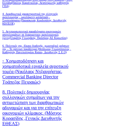
Ελλάδα(Παύλος Καρανικόλας, Αναπληρωτής καθηγητής
ΓΠΑ)
4.
Διαρθρωτικά χαρακτηριστικά της ελληνικής
αμπελουργίας - υφιστάμενη κατάσταση -
Συμπεράσματα (Παρασκευάς Κορδοπάτης, Διευθυντής
ΚΕΟΣΟΕ)
5. Αντιπροσωπευτικά παραδείγματα οικονομικών
αποτελεσμάτων σε διαφορετικές αμπελουργικές
ζώνες(Σταμάτης Γεωργάκης, Πρόεδρος ΑΣ Κορωπίου)
6.
Πολιτικές γης, δίκαιο διαδοχής, χωροταξικό χρήσεων
γης – Το γαλλικό παράδειγμα (Θεόδωρος Γεωργόπουλος ,
Καθηγητής Πανεπιστημίου Reims, Διευθυντής Σ.Ε.Ο)
Χρηματοδότηση και
7.
χρηματοδοτικά εργαλεία αγροτικού
τομέα (Νικόλαος Ντζιαχρήστας,
Commercial Banking Director
Τράπεζας Πειραιώς)
8. Πολιτικές δημιουργίας
συλλογικών σχημάτων για την
αντιμετώπιση των διαρθρωτικών
αδυναμιών και για την επίτευξη
οικονομιών κλίμακος. (Μόσχος
Κορασίδης ,Γενικός Διευθυντής
ΕΘΕΑΣ)