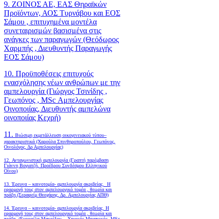
9. ΖΟΙΝΟΣ ΑΕ, ΕΑΣ Θηραϊκών
Προϊόντων, ΑΟΣ Τυρνάβου και ΕΟΣ
Σάμου , επιτυχημένα μοντέλα
συνεταιρισμών βασισμένα στις
ανάγκες των παραγωγών (Θεόδωρος
Χαρμπής , Διευθυντής Παραγωγής
ΕΟΣ Σάμου)
10. Προϋποθέσεις επιτυχούς
ενασχόλησης νέων ανθρώπων με την
αμπελουργία (Γιώργος Τσινίδης ,
Γεωπόνος , MSc Αμπελουργίας
Οινοποιίας, Διευθυντής αμπελώνα
οινοποιίας Κεχρή)
11.
Βιώσιμη εκμετάλλευση οικογενειακού τύπου–
χαρακτηριστικά (Χαρούλα Σπινθηροπούλου, Γεωπόνος,
Οινολόγος, Δρ Αμπελουργίας)
12. Ανταγωνιστική αμπελουργία (Γραπτή παρέμβαση
Γιάννη Βογιατζή, Προέδρου Συνδέσμου Ελληνικού
Οίνου)
13. Έρευνα – καινοτομία- αμπελουργία ακριβείας. Η
εφαρμογή τους στον αμπελουργικό τομέα , θεωρία και
πράξη.(Σεραφείμ Θεοχάρης, Δρ. Αμπελουργίας ΑΠΘ)
14. Έρευνα – καινοτομία- αμπελουργία ακριβείας. Η
εφαρμογή τους στον αμπελουργικό τομέα , θεωρία και
πράξη. (Εμορφίλη Μαυρίδου , Χημικός Μηχανικός, MSc