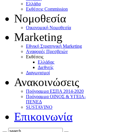
Ελλάδα
Eκθέσεις Commission
Νομοθεσία
Οικονομική Νομοθεσία
Marketing
Eθνική Στρατηγική Marketing
Aναφορές Πρεσβειών
Eκθέσεις
Eλλάδας
Διεθνείς
Διαγωνισμοί
Ανακοινώσεις
Πρόγραμμα ΕΣΠΑ 2014-2020
Πρόγραμμα ΟΙΝΟΣ & ΥΓΕΙΑ-
ΠΕΝΕΔ
SUSTAVINO
Επικοινωνία