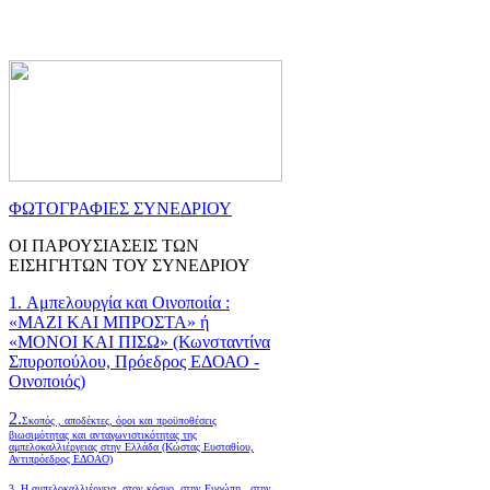
ΦΩΤΟΓΡΑΦΙΕΣ ΣΥΝΕΔΡΙΟΥ
ΟΙ ΠΑΡΟΥΣΙΑΣΕΙΣ ΤΩΝ
ΕΙΣΗΓΗΤΩΝ ΤΟΥ ΣΥΝΕΔΡΙΟΥ
1. Αμπελουργία και Οινοποιία :
«ΜΑΖΙ ΚΑΙ ΜΠΡΟΣΤΑ» ή
«ΜΟΝΟΙ ΚΑΙ ΠΙΣΩ» (Κωνσταντίνα
Σπυροπούλου, Πρόεδρος ΕΔΟΑΟ -
Οινοποιός)
2.
Σκοπός , αποδέκτες, όροι και προϋποθέσεις
βιωσιμότητας και ανταγωνιστικότητας της
αμπελοκαλλιέργειας στην Ελλάδα
(Κώστας Ευσταθίου,
Αντιπρόεδρος ΕΔΟΑΟ)
3. Η αμπελοκαλλιέργεια, στον κόσμο, στην Ευρώπη , στην