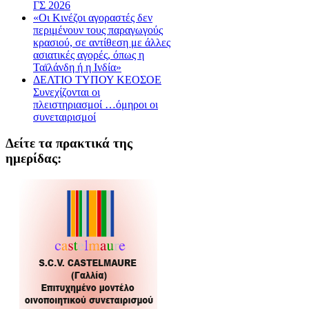
ΓΣ 2026
«Οι Κινέζοι αγοραστές δεν
περιμένουν τους παραγωγούς
κρασιού, σε αντίθεση με άλλες
ασιατικές αγορές, όπως η
Ταϊλάνδη ή η Ινδία»
ΔΕΛΤΙΟ ΤΥΠΟΥ ΚΕΟΣΟΕ
Συνεχίζονται οι
πλειστηριασμοί …όμηροι οι
συνεταιρισμοί
Δείτε τα πρακτικά της
ημερίδας: