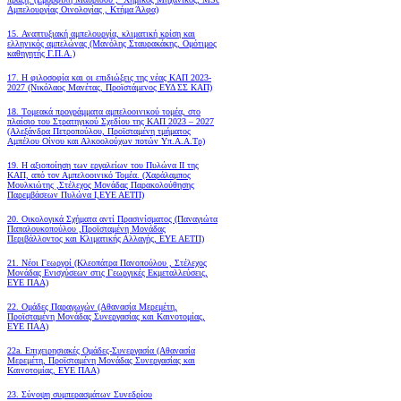
Αμπελουργίας Οινολογίας , Κτήμα Άλφα)
15. Αναπτυξιακή αμπελουργία, κλιματική κρίση και
ελληνικός αμπελώνας (Μανόλης Σταυρακάκης, Ομότιμος
καθηγητής Γ.Π.Α.)
17. Η φιλοσοφία και οι επιδιώξεις της νέας ΚΑΠ 2023-
2027 (Νικόλαος Μανέτας, Προϊστάμενος ΕΥΔ ΣΣ ΚΑΠ)
18. Tομεακά προγράμματα αμπελοοινικού τομέα, στο
πλαίσιο του Στρατηγικού Σχεδίου της ΚΑΠ 2023 – 2027
(Αλεξάνδρα Πετροπούλου, Προϊσταμένη τμήματος
Αμπέλου Οίνου και Αλκοολούχων ποτών Υπ.Α.Α.Τρ)
19.
Η αξιοποίηση των εργαλείων του Πυλώνα ΙΙ της
ΚΑΠ, από τον Αμπελοοινικό Τομέα.
(Χαράλαμπος
Μουλκιώτης ,Στέλεχος Μονάδας Παρακολούθησης
Παρεμβάσεων Πυλώνα Ι,ΕΥΕ ΑΕΤΠ)
20. Οικολογικά Σχήματα αντί Πρασινίσματος (Παναγιώτα
Παπαλουκοπούλου ,Προϊσταμένη Μονάδας
Περιβάλλοντος και Κλιματικής Αλλαγής, ΕΥΕ ΑΕΤΠ)
21. Νέοι Γεωργοί (Κλεοπάτρα Πανοπούλου , Στέλεχος
Μονάδας Ενισχύσεων στις Γεωργικές Εκμεταλλεύσεις,
ΕΥΕ ΠΑΑ)
22. Ομάδες Παραγωγών (Αθανασία Μερεμέτη,
Προϊσταμένη Μονάδας Συνεργασίας και Καινοτομίας,
ΕΥΕ ΠΑΑ)
22a. Επιχειρησιακές Ομάδες-Συνεργασία (Αθανασία
Μερεμέτη, Προϊσταμένη Μονάδας Συνεργασίας και
Καινοτομίας, ΕΥΕ ΠΑΑ)
23. Σύνοψη συμπερασμάτων Συνεδρίου