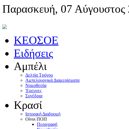
Παρασκευή, 07 Αύγουστος
KEOΣOE
Ειδήσεις
Αμπέλι
Δελτία Τρύγου
Αμπελουργικά Διαμερίσματα
Nομοθεσία
'Eρευνες
Συνέδρια
Κρασί
Iστορική Διαδρομή
Oίνοι ΠOΠ
Περιγραφή