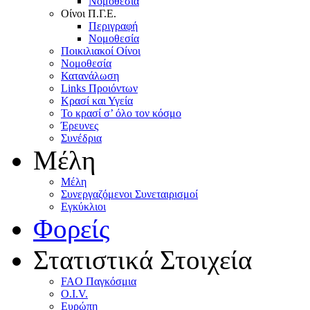
Nομοθεσία
Oίνοι Π.Γ.E.
Περιγραφή
Νομοθεσία
Ποικιλιακοί Oίνοι
Nομοθεσία
Κατανάλωση
Links Προιόντων
Κρασί και Υγεία
To κρασί σ’ όλο τον κόσμο
Έρευνες
Συνέδρια
Μέλη
Mέλη
Συνεργαζόμενοι Συνεταιρισμοί
Εγκύκλιοι
Φορείς
Στατιστικά Στοιχεία
FAO Παγκόσμια
O.I.V.
Ευρώπη