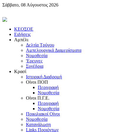
Σάββατο, 08 Αύγουστος 2026
KEOΣOE
Ειδήσεις
Αμπέλι
Δελτία Τρύγου
Αμπελουργικά Διαμερίσματα
Nομοθεσία
'Eρευνες
Συνέδρια
Κρασί
Iστορική Διαδρομή
Oίνοι ΠOΠ
Περιγραφή
Nομοθεσία
Oίνοι Π.Γ.E.
Περιγραφή
Νομοθεσία
Ποικιλιακοί Oίνοι
Nομοθεσία
Κατανάλωση
Links Προιόντων