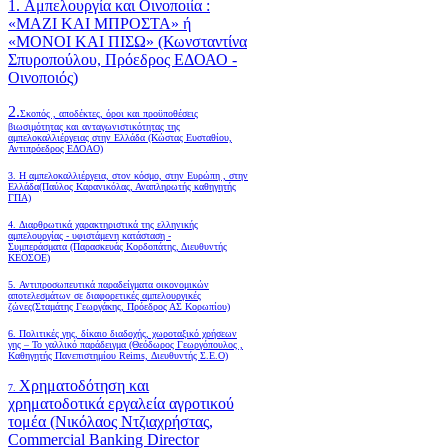
1. Αμπελουργία και Οινοποιία :
«ΜΑΖΙ ΚΑΙ ΜΠΡΟΣΤΑ» ή
«ΜΟΝΟΙ ΚΑΙ ΠΙΣΩ» (Κωνσταντίνα
Σπυροπούλου, Πρόεδρος ΕΔΟΑΟ -
Οινοποιός)
2.
Σκοπός , αποδέκτες, όροι και προϋποθέσεις
βιωσιμότητας και ανταγωνιστικότητας της
αμπελοκαλλιέργειας στην Ελλάδα
(Κώστας Ευσταθίου,
Αντιπρόεδρος ΕΔΟΑΟ)
3. Η αμπελοκαλλιέργεια, στον κόσμο, στην Ευρώπη , στην
Ελλάδα(Παύλος Καρανικόλας, Αναπληρωτής καθηγητής
ΓΠΑ)
4.
Διαρθρωτικά χαρακτηριστικά της ελληνικής
αμπελουργίας - υφιστάμενη κατάσταση -
Συμπεράσματα (Παρασκευάς Κορδοπάτης, Διευθυντής
ΚΕΟΣΟΕ)
5. Αντιπροσωπευτικά παραδείγματα οικονομικών
αποτελεσμάτων σε διαφορετικές αμπελουργικές
ζώνες(Σταμάτης Γεωργάκης, Πρόεδρος ΑΣ Κορωπίου)
6.
Πολιτικές γης, δίκαιο διαδοχής, χωροταξικό χρήσεων
γης – Το γαλλικό παράδειγμα (Θεόδωρος Γεωργόπουλος ,
Καθηγητής Πανεπιστημίου Reims, Διευθυντής Σ.Ε.Ο)
Χρηματοδότηση και
7.
χρηματοδοτικά εργαλεία αγροτικού
τομέα (Νικόλαος Ντζιαχρήστας,
Commercial Banking Director