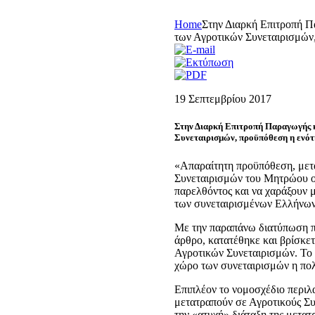
Home
Στην Διαρκή Επιτροπή Π
των Αγροτικών Συνεταιρισμών
19 Σεπτεμβρίου 2017
Στην Διαρκή Επιτροπή Παραγωγής κ
Συνεταιρισμών, προϋπόθεση η ενό
«Απαραίτητη προϋπόθεση, μετα
Συνεταιρισμών του Μητρώου οι 
παρελθόντος και να χαράξουν μ
των συνεταιρισμένων Ελλήνων
Με την παραπάνω διατύπωση πο
άρθρο, κατατέθηκε και βρίσκετ
Αγροτικών Συνεταιρισμών. Το ζ
χώρο των συνεταιρισμών η πο
Επιπλέον το νομοσχέδιο περιλ
μετατραπούν σε Αγροτικούς Συ
την «ατυχή» διάταξη της μετα