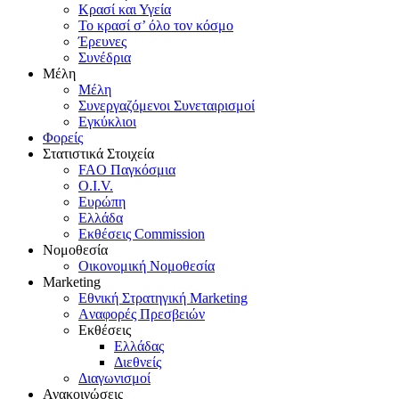
Κρασί και Υγεία
To κρασί σ’ όλο τον κόσμο
Έρευνες
Συνέδρια
Μέλη
Mέλη
Συνεργαζόμενοι Συνεταιρισμοί
Εγκύκλιοι
Φορείς
Στατιστικά Στοιχεία
FAO Παγκόσμια
O.I.V.
Ευρώπη
Ελλάδα
Eκθέσεις Commission
Νομοθεσία
Οικονομική Νομοθεσία
Marketing
Eθνική Στρατηγική Marketing
Aναφορές Πρεσβειών
Eκθέσεις
Eλλάδας
Διεθνείς
Διαγωνισμοί
Ανακοινώσεις