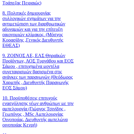
Τράπεζας Πειραιώς)
8. Πολιτικές δημιουργίας
συλλογικών σχημάτων για την
αντιμετώπιση των διαρθρωτικών
αδυναμιών και για την επίτευξη
οικονομιών κλίμακος. (Μόσχος
Κορασίδης ,Γενικός Διευθυντής
ΕΘΕΑΣ)
9. ΖΟΙΝΟΣ ΑΕ, ΕΑΣ Θηραϊκών
Προϊόντων, ΑΟΣ Τυρνάβου και ΕΟΣ
Σάμου , επιτυχημένα μοντέλα
συνεταιρισμών βασισμένα στις
ανάγκες των παραγωγών (Θεόδωρος
Χαρμπής , Διευθυντής Παραγωγής
ΕΟΣ Σάμου)
10. Προϋποθέσεις επιτυχούς
ενασχόλησης νέων ανθρώπων με την
αμπελουργία (Γιώργος Τσινίδης ,
Γεωπόνος , MSc Αμπελουργίας
Οινοποιίας, Διευθυντής αμπελώνα
οινοποιίας Κεχρή)