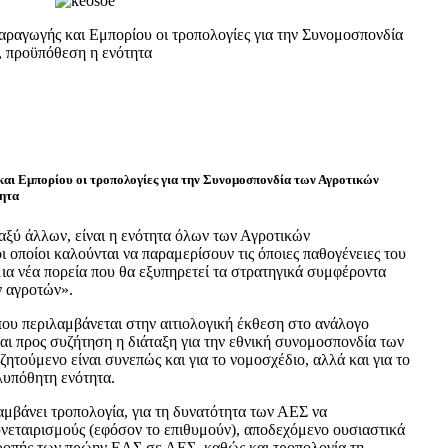
αραγωγής και Εμπορίου οι τροπολογίες για την Συνομοσπονδία
, προϋπόθεση η ενότητα
αι Εμπορίου οι τροπολογίες για την Συνομοσπονδία των Αγροτικών
τητα
ξύ άλλων, είναι η ενότητα όλων των Αγροτικών
οποίοι καλούνται να παραμερίσουν τις όποιες παθογένειες του
ια νέα πορεία που θα εξυπηρετεί τα στρατηγικά συμφέροντα
 αγροτών».
υ περιλαμβάνεται στην αιτιολογική έκθεση στο ανάλογο
αι προς συζήτηση η διάταξη για την εθνική συνομοσπονδία των
ητούμενο είναι συνεπώς και για το νομοσχέδιο, αλλά και για το
λυπόθητη ενότητα.
αμβάνει τροπολογία, για τη δυνατότητα των ΑΕΣ να
νεταιρισμούς (εφόσον το επιθυμούν), αποδεχόμενο ουσιαστικά
τροπής των πρώην ΕΑΣ σε ΑΕΣ, καθώς και τροπολογία τη