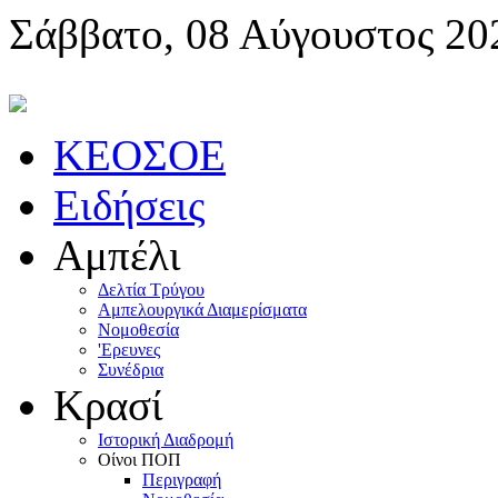
Σάββατο, 08 Αύγουστος 20
KEOΣOE
Ειδήσεις
Αμπέλι
Δελτία Τρύγου
Αμπελουργικά Διαμερίσματα
Nομοθεσία
'Eρευνες
Συνέδρια
Κρασί
Iστορική Διαδρομή
Oίνοι ΠOΠ
Περιγραφή