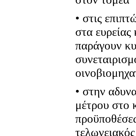
• στις επιπτ
στα ευρείας
παράγουν κυ
συνεταιρισμο
οινοβιομηχα
• στην αδυν
μέτρου στο 
προϋποθέσεω
τελωνειακός