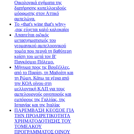
Οικολογικά σχήματα της
διατήρησης κυπελλοειδούς
μόρφωσης στον Αττικό
αμπελώνα.
Το «that's wine that's why»
,σας εύχεται καλό καλοκαίρι
Απαιτείται ριζικός
μετασχηματισμός του
γερμανικού αμπελοοινικού
τομέα που περνά τη βαθύτερη
κρίση του μετά τον Β'
Παγκόσμιο Πόλεμο.
Μήνυμα προς τις Βρυξέλλες,
από το Παρίσι, τη Μαδρίτη και
τη Ρώμη. Κάτω τα χέρια από
την ΚΟΑ οίνου στη
μελλοντική ΚΑΠ για τους
αμπελουργούς οινοποιούς και
εμπόρους της Γαλλίας, της
Ισπανίας και της Ιταλίας
ΠΑΡΕΜΒΑΣΗ ΚΕΟΣΟΕ ΓΙΑ
ΤΗΝ ΠΡΟΑΙΡΕΤΙΚΟΤΗΤΑ
ΧΡΗΜΑΤΟΔΟΤΗΣΗΣ ΤΟΥ
ΤΟΜΕΑΚΟΥ
ΠΡΟΓΡΑΜΜΑΤΟΣ ΟΙΝΟΥ