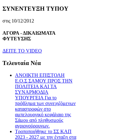
ΣΥΝΕΝΤΕΥΞΗ ΤΥΠΟΥ
στις 10/12/2012
ΑΓΟΡΑ - ΔΙΚΑΙΩΜΑΤΑ
ΦΥΤΕΥΣΗΣ
ΔEITE TO VIDEO
Tελευταία Nέα
ΑΝΟΙΚΤΗ ΕΠΙΣΤΟΛΗ
Ε.Ο.Σ ΣΑΜΟΥ ΠΡΟΣ ΤΗΝ
ΠΟΛΙΤΕΙΑ ΚΑΙ ΤΑ
ΣΥΝΑΡΜΟΔΙΑ
ΥΠΟΥΡΓΕΙΑ Για το
πρόβλημα των συνεχιζόμενων
καταστροφών στο
αμπελουργικό κεφάλαιο της
Σάμου από πληθυσμούς
αγριογούρουνων.
Τροποποιήθηκε το ΣΣ ΚΑΠ
2023 - 2027 με την ένταξη στα