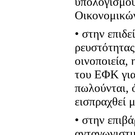
υπολογισμού
Οικονομικώ
• στην επιδ
ρευστότητας
οινοποιεία,
του ΕΦΚ για
πωλούνται, ό
εισπραχθεί μ
• στην επιβ
ανταγωνιστι