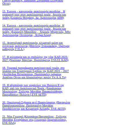
Γιάννη Βογιατζή, Προέδρου Συνδέσμου Ελληνικού
Οίνου)
13. Έρευνα – καινοτομία- αμπελουργία ακριβείας. Η
εφαρμογή τους στον αμπελουργικό τομέα , θεωρία και
πράξη.(Σεραφείμ Θεοχάρης, Δρ. Αμπελουργίας ΑΠΘ)
14. Έρευνα – καινοτομία- αμπελουργία ακριβείας. Η
εφαρμογή τους στον αμπελουργικό τομέα , θεωρία και
πράξη. (Εμορφίλη Μαυρίδου , Χημικός Μηχανικός, MSc
Αμπελουργίας Οινολογίας , Κτήμα Άλφα)
15. Αναπτυξιακή αμπελουργία, κλιματική κρίση και
ελληνικός αμπελώνας (Μανόλης Σταυρακάκης, Ομότιμος
καθηγητής Γ.Π.Α.)
17. Η φιλοσοφία και οι επιδιώξεις της νέας ΚΑΠ 2023-
2027 (Νικόλαος Μανέτας, Προϊστάμενος ΕΥΔ ΣΣ ΚΑΠ)
18. Tομεακά προγράμματα αμπελοοινικού τομέα, στο
πλαίσιο του Στρατηγικού Σχεδίου της ΚΑΠ 2023 – 2027
(Αλεξάνδρα Πετροπούλου, Προϊσταμένη τμήματος
Αμπέλου Οίνου και Αλκοολούχων ποτών Υπ.Α.Α.Τρ)
19.
Η αξιοποίηση των εργαλείων του Πυλώνα ΙΙ της
ΚΑΠ, από τον Αμπελοοινικό Τομέα.
(Χαράλαμπος
Μουλκιώτης ,Στέλεχος Μονάδας Παρακολούθησης
Παρεμβάσεων Πυλώνα Ι,ΕΥΕ ΑΕΤΠ)
20. Οικολογικά Σχήματα αντί Πρασινίσματος (Παναγιώτα
Παπαλουκοπούλου ,Προϊσταμένη Μονάδας
Περιβάλλοντος και Κλιματικής Αλλαγής, ΕΥΕ ΑΕΤΠ)
21. Νέοι Γεωργοί (Κλεοπάτρα Πανοπούλου , Στέλεχος
Μονάδας Ενισχύσεων στις Γεωργικές Εκμεταλλεύσεις,
ΕΥΕ ΠΑΑ)