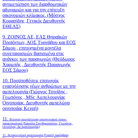
αντιμετώπιση των διαρθρωτικών
αδυναμιών και για την επίτευξη
οικονομιών κλίμακος. (Μόσχος
Κορασίδης ,Γενικός Διευθυντής
ΕΘΕΑΣ)
9. ΖΟΙΝΟΣ ΑΕ, ΕΑΣ Θηραϊκών
Προϊόντων, ΑΟΣ Τυρνάβου και ΕΟΣ
Σάμου , επιτυχημένα μοντέλα
συνεταιρισμών βασισμένα στις
ανάγκες των παραγωγών (Θεόδωρος
Χαρμπής , Διευθυντής Παραγωγής
ΕΟΣ Σάμου)
10. Προϋποθέσεις επιτυχούς
ενασχόλησης νέων ανθρώπων με την
αμπελουργία (Γιώργος Τσινίδης ,
Γεωπόνος , MSc Αμπελουργίας
Οινοποιίας, Διευθυντής αμπελώνα
οινοποιίας Κεχρή)
11.
Βιώσιμη εκμετάλλευση οικογενειακού τύπου–
χαρακτηριστικά (Χαρούλα Σπινθηροπούλου, Γεωπόνος,
Οινολόγος, Δρ Αμπελουργίας)
12. Ανταγωνιστική αμπελουργία (Γραπτή παρέμβαση