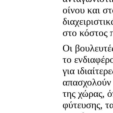
οίνου και σ
διαχειριστι
στο κόστος 
Οι βουλευτέ
το ενδιαφέρ
για ιδιαίτερ
απασχολούν 
της χώρας, ό
φύτευσης, τ