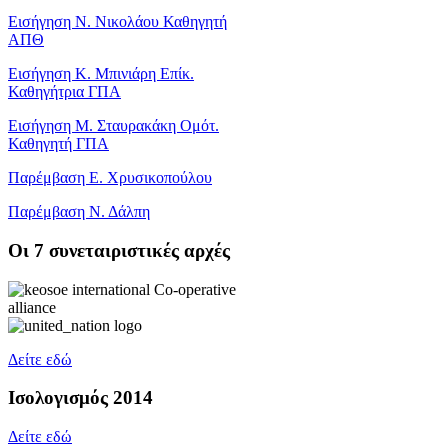
Εισήγηση Ν. Νικολάου Καθηγητή
ΑΠΘ
Εισήγηση Κ. Μπινιάρη Επίκ.
Καθηγήτρια ΓΠΑ
Εισήγηση Μ. Σταυρακάκη Ομότ.
Καθηγητή ΓΠΑ
Παρέμβαση Ε. Χρυσικοπούλου
Παρέμβαση Ν. Δάλπη
Oι 7 συνεταιριστικές αρχές
Δείτε εδώ
Ισολογισμός 2014
Δείτε εδώ