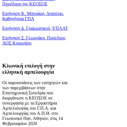
Προέδρου της ΚΕΟΣΟΕ
Εισήγηση Κ. Μπινιάρη, Αναπληρ.
Καθηγήτρια ΓΠΑ
Εισήγηση Δ. Γραμματικού, ΥΠΑΑΤ
Εισήγηση Σ. Γεωργάκη, Πρόεδρος
ΑΟΣ Κορωπίου
Κλωνική επιλογή στην
ελληνική αμπελουργία
Οι παρουσιάσεις των εισηγητών και
των παρεμβάσεων στην
Επιστημονική Συνεδρία που
διοργάνωσε η ΚΕΟΣΟΕ σε
συνεργασία με τα Εργαστήρια
Αμπελολογίας του Γ.Π.Α. και
Αμπελουργίας του Α.Π.Θ. στο
Γεωπονικό Παν. Αθηνών, στις 14
Φεβρουαρίου 2020