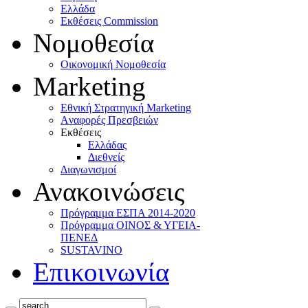
Ελλάδα
Eκθέσεις Commission
Νομοθεσία
Οικονομική Νομοθεσία
Marketing
Eθνική Στρατηγική Marketing
Aναφορές Πρεσβειών
Eκθέσεις
Eλλάδας
Διεθνείς
Διαγωνισμοί
Ανακοινώσεις
Πρόγραμμα ΕΣΠΑ 2014-2020
Πρόγραμμα ΟΙΝΟΣ & ΥΓΕΙΑ-
ΠΕΝΕΔ
SUSTAVINO
Επικοινωνία