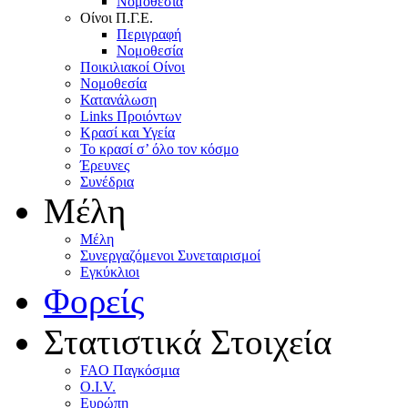
Nομοθεσία
Oίνοι Π.Γ.E.
Περιγραφή
Νομοθεσία
Ποικιλιακοί Oίνοι
Nομοθεσία
Κατανάλωση
Links Προιόντων
Κρασί και Υγεία
To κρασί σ’ όλο τον κόσμο
Έρευνες
Συνέδρια
Μέλη
Mέλη
Συνεργαζόμενοι Συνεταιρισμοί
Εγκύκλιοι
Φορείς
Στατιστικά Στοιχεία
FAO Παγκόσμια
O.I.V.
Ευρώπη