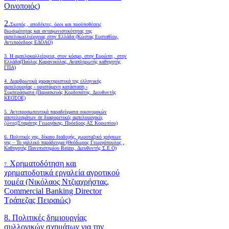
Οινοποιός)
2.
Σκοπός , αποδέκτες, όροι και προϋποθέσεις
βιωσιμότητας και ανταγωνιστικότητας της
αμπελοκαλλιέργειας στην Ελλάδα
(Κώστας Ευσταθίου,
Αντιπρόεδρος ΕΔΟΑΟ)
3. Η αμπελοκαλλιέργεια, στον κόσμο, στην Ευρώπη , στην
Ελλάδα(Παύλος Καρανικόλας, Αναπληρωτής καθηγητής
ΓΠΑ)
4.
Διαρθρωτικά χαρακτηριστικά της ελληνικής
αμπελουργίας - υφιστάμενη κατάσταση -
Συμπεράσματα (Παρασκευάς Κορδοπάτης, Διευθυντής
ΚΕΟΣΟΕ)
5. Αντιπροσωπευτικά παραδείγματα οικονομικών
αποτελεσμάτων σε διαφορετικές αμπελουργικές
ζώνες(Σταμάτης Γεωργάκης, Πρόεδρος ΑΣ Κορωπίου)
6.
Πολιτικές γης, δίκαιο διαδοχής, χωροταξικό χρήσεων
γης – Το γαλλικό παράδειγμα (Θεόδωρος Γεωργόπουλος ,
Καθηγητής Πανεπιστημίου Reims, Διευθυντής Σ.Ε.Ο)
Χρηματοδότηση και
7.
χρηματοδοτικά εργαλεία αγροτικού
τομέα (Νικόλαος Ντζιαχρήστας,
Commercial Banking Director
Τράπεζας Πειραιώς)
8. Πολιτικές δημιουργίας
συλλογικών σχημάτων για την