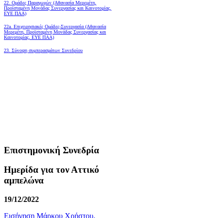
22. Ομάδες Παραγωγών (Αθανασία Μερεμέτη,
Προϊσταμένη Μονάδας Συνεργασίας και Καινοτομίας,
ΕΥΕ ΠΑΑ)
22a. Επιχειρησιακές Ομάδες-Συνεργασία (Αθανασία
Μερεμέτη, Προϊσταμένη Μονάδας Συνεργασίας και
Καινοτομίας, ΕΥΕ ΠΑΑ)
23. Σύνοψη συμπερασμάτων Συνεδρίου
Επιστημονική Συνεδρία
Ημερίδα για τον Αττικό
αμπελώνα
19/12/2022
Εισήγηση Μάρκου Χρήστου,