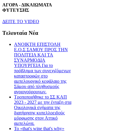
ΑΓΟΡΑ - ΔΙΚΑΙΩΜΑΤΑ
ΦΥΤΕΥΣΗΣ
ΔEITE TO VIDEO
Tελευταία Nέα
ΑΝΟΙΚΤΗ ΕΠΙΣΤΟΛΗ
Ε.Ο.Σ ΣΑΜΟΥ ΠΡΟΣ ΤΗΝ
ΠΟΛΙΤΕΙΑ ΚΑΙ ΤΑ
ΣΥΝΑΡΜΟΔΙΑ
ΥΠΟΥΡΓΕΙΑ Για το
πρόβλημα των συνεχιζόμενων
καταστροφών στο
αμπελουργικό κεφάλαιο της
Σάμου από πληθυσμούς
αγριογούρουνων.
Τροποποιήθηκε το ΣΣ ΚΑΠ
2023 - 2027 με την ένταξη στα
Οικολογικά σχήματα της
διατήρησης κυπελλοειδούς
μόρφωσης στον Αττικό
αμπελώνα.
Το «that's wine that's why»