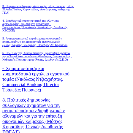
3. Η αμπελοκαλλιέργεια, στον κόσμο, στην Ευρώπη , στην
Ελλάδα(Παύλος Καρανικόλας, Αναπληρωτής καθηγητής
ΓΠΑ)
4.
Διαρθρωτικά χαρακτηριστικά της ελληνικής
αμπελουργίας - υφιστάμενη κατάσταση -
Συμπεράσματα (Παρασκευάς Κορδοπάτης, Διευθυντής
ΚΕΟΣΟΕ)
5. Αντιπροσωπευτικά παραδείγματα οικονομικών
αποτελεσμάτων σε διαφορετικές αμπελουργικές
ζώνες(Σταμάτης Γεωργάκης, Πρόεδρος ΑΣ Κορωπίου)
6.
Πολιτικές γης, δίκαιο διαδοχής, χωροταξικό χρήσεων
γης – Το γαλλικό παράδειγμα (Θεόδωρος Γεωργόπουλος ,
Καθηγητής Πανεπιστημίου Reims, Διευθυντής Σ.Ε.Ο)
Χρηματοδότηση και
7.
χρηματοδοτικά εργαλεία αγροτικού
τομέα (Νικόλαος Ντζιαχρήστας,
Commercial Banking Director
Τράπεζας Πειραιώς)
8. Πολιτικές δημιουργίας
συλλογικών σχημάτων για την
αντιμετώπιση των διαρθρωτικών
αδυναμιών και για την επίτευξη
οικονομιών κλίμακος. (Μόσχος
Κορασίδης ,Γενικός Διευθυντής
ΕΘΕΑΣ)