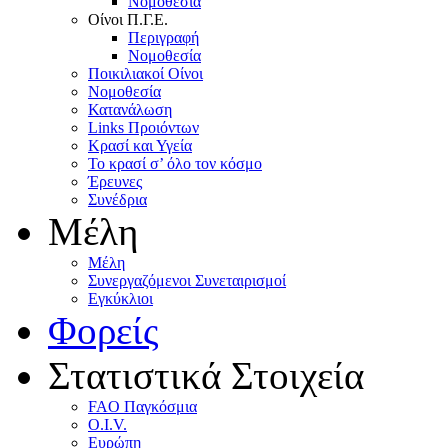
Nομοθεσία
Oίνοι Π.Γ.E.
Περιγραφή
Νομοθεσία
Ποικιλιακοί Oίνοι
Nομοθεσία
Κατανάλωση
Links Προιόντων
Κρασί και Υγεία
To κρασί σ’ όλο τον κόσμο
Έρευνες
Συνέδρια
Μέλη
Mέλη
Συνεργαζόμενοι Συνεταιρισμοί
Εγκύκλιοι
Φορείς
Στατιστικά Στοιχεία
FAO Παγκόσμια
O.I.V.
Ευρώπη