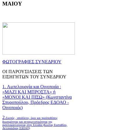
ΜΑΙΟΥ
ΦΩΤΟΓΡΑΦΙΕΣ ΣΥΝΕΔΡΙΟΥ
ΟΙ ΠΑΡΟΥΣΙΑΣΕΙΣ ΤΩΝ
ΕΙΣΗΓΗΤΩΝ ΤΟΥ ΣΥΝΕΔΡΙΟΥ
1. Αμπελουργία και Οινοποιία :
«ΜΑΖΙ ΚΑΙ ΜΠΡΟΣΤΑ» ή
«ΜΟΝΟΙ ΚΑΙ ΠΙΣΩ» (Κωνσταντίνα
Σπυροπούλου, Πρόεδρος ΕΔΟΑΟ -
Οινοποιός)
2.
Σκοπός , αποδέκτες, όροι και προϋποθέσεις
βιωσιμότητας και ανταγωνιστικότητας της
αμπελοκαλλιέργειας στην Ελλάδα
(Κώστας Ευσταθίου,
Αντιπρόεδρος ΕΔΟΑΟ)