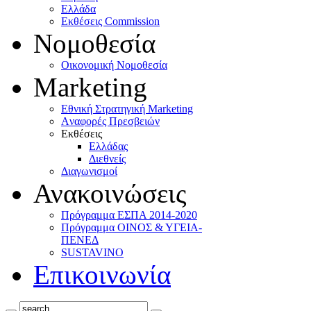
Ελλάδα
Eκθέσεις Commission
Νομοθεσία
Οικονομική Νομοθεσία
Marketing
Eθνική Στρατηγική Marketing
Aναφορές Πρεσβειών
Eκθέσεις
Eλλάδας
Διεθνείς
Διαγωνισμοί
Ανακοινώσεις
Πρόγραμμα ΕΣΠΑ 2014-2020
Πρόγραμμα ΟΙΝΟΣ & ΥΓΕΙΑ-
ΠΕΝΕΔ
SUSTAVINO
Επικοινωνία