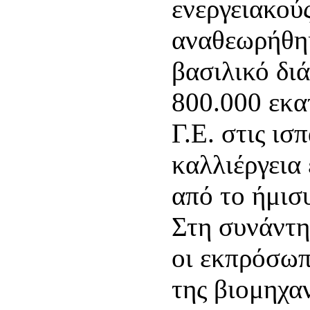
ενεργειακού
αναθεωρήθηκ
βασιλικό δι
800.000 εκα
Γ.Ε. στις ισ
καλλιέργεια 
από το ήμισ
Στη συνάντη
οι εκπρόσωπ
της βιομηχα