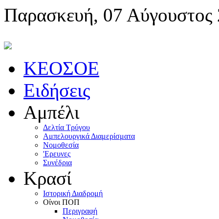
Παρασκευή, 07 Αύγουστος
KEOΣOE
Ειδήσεις
Αμπέλι
Δελτία Τρύγου
Αμπελουργικά Διαμερίσματα
Nομοθεσία
'Eρευνες
Συνέδρια
Κρασί
Iστορική Διαδρομή
Oίνοι ΠOΠ
Περιγραφή