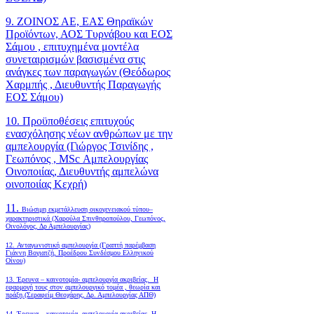
9. ΖΟΙΝΟΣ ΑΕ, ΕΑΣ Θηραϊκών
Προϊόντων, ΑΟΣ Τυρνάβου και ΕΟΣ
Σάμου , επιτυχημένα μοντέλα
συνεταιρισμών βασισμένα στις
ανάγκες των παραγωγών (Θεόδωρος
Χαρμπής , Διευθυντής Παραγωγής
ΕΟΣ Σάμου)
10. Προϋποθέσεις επιτυχούς
ενασχόλησης νέων ανθρώπων με την
αμπελουργία (Γιώργος Τσινίδης ,
Γεωπόνος , MSc Αμπελουργίας
Οινοποιίας, Διευθυντής αμπελώνα
οινοποιίας Κεχρή)
11.
Βιώσιμη εκμετάλλευση οικογενειακού τύπου–
χαρακτηριστικά (Χαρούλα Σπινθηροπούλου, Γεωπόνος,
Οινολόγος, Δρ Αμπελουργίας)
12. Ανταγωνιστική αμπελουργία (Γραπτή παρέμβαση
Γιάννη Βογιατζή, Προέδρου Συνδέσμου Ελληνικού
Οίνου)
13. Έρευνα – καινοτομία- αμπελουργία ακριβείας. Η
εφαρμογή τους στον αμπελουργικό τομέα , θεωρία και
πράξη.(Σεραφείμ Θεοχάρης, Δρ. Αμπελουργίας ΑΠΘ)
14. Έρευνα – καινοτομία- αμπελουργία ακριβείας. Η