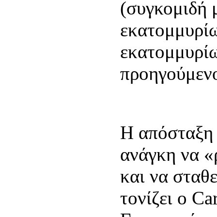
(συγκομιδή 
εκατομμυρίω
εκατομμυρίω
προηγούμενο
Η απόσταξη 
ανάγκη να «
και να σταθ
τονίζει ο Ca