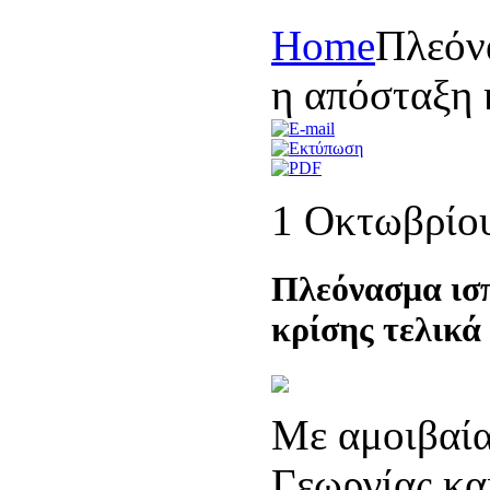
Home
Πλεόν
η απόσταξη 
1 Οκτωβρίο
Πλεόνασμα ισ
κρίσης τελικ
Με αμοιβαία
Γεωργίας κα