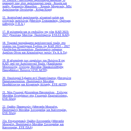
εφαρμογή τους στον αμπελουργικό τομέα , θεωρία και
πράξη. (Εμορφίλη Μαυρίδου , Χημικός Μηχανικός, MSc
Αμπελουργίας Οινολογίας , Κτήμα Άλφα)
15. Αναπτυξιακή αμπελουργία, κλιματική κρίση και
ελληνικός αμπελώνας (Μανόλης Σταυρακάκης, Ομότιμος
καθηγητής Γ.Π.Α.)
17. Η φιλοσοφία και οι επιδιώξεις της νέας ΚΑΠ 2023-
2027 (Νικόλαος Μανέτας, Προϊστάμενος ΕΥΔ ΣΣ ΚΑΠ)
18. Tομεακά προγράμματα αμπελοοινικού τομέα, στο
πλαίσιο του Στρατηγικού Σχεδίου της ΚΑΠ 2023 – 2027
(Αλεξάνδρα Πετροπούλου, Προϊσταμένη τμήματος
Αμπέλου Οίνου και Αλκοολούχων ποτών Υπ.Α.Α.Τρ)
19.
Η αξιοποίηση των εργαλείων του Πυλώνα ΙΙ της
ΚΑΠ, από τον Αμπελοοινικό Τομέα.
(Χαράλαμπος
Μουλκιώτης ,Στέλεχος Μονάδας Παρακολούθησης
Παρεμβάσεων Πυλώνα Ι,ΕΥΕ ΑΕΤΠ)
20. Οικολογικά Σχήματα αντί Πρασινίσματος (Παναγιώτα
Παπαλουκοπούλου ,Προϊσταμένη Μονάδας
Περιβάλλοντος και Κλιματικής Αλλαγής, ΕΥΕ ΑΕΤΠ)
21. Νέοι Γεωργοί (Κλεοπάτρα Πανοπούλου , Στέλεχος
Μονάδας Ενισχύσεων στις Γεωργικές Εκμεταλλεύσεις,
ΕΥΕ ΠΑΑ)
22. Ομάδες Παραγωγών (Αθανασία Μερεμέτη,
Προϊσταμένη Μονάδας Συνεργασίας και Καινοτομίας,
ΕΥΕ ΠΑΑ)
22a. Επιχειρησιακές Ομάδες-Συνεργασία (Αθανασία
Μερεμέτη, Προϊσταμένη Μονάδας Συνεργασίας και
Καινοτομίας, ΕΥΕ ΠΑΑ)