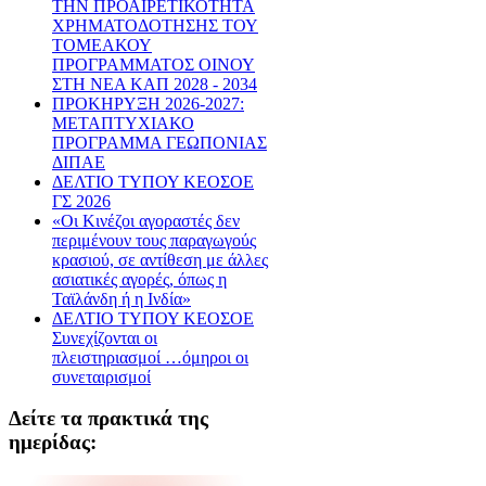
ΤΗΝ ΠΡΟΑΙΡΕΤΙΚΟΤΗΤΑ
ΧΡΗΜΑΤΟΔΟΤΗΣΗΣ ΤΟΥ
ΤΟΜΕΑΚΟΥ
ΠΡΟΓΡΑΜΜΑΤΟΣ ΟΙΝΟΥ
ΣΤΗ ΝΕΑ ΚΑΠ 2028 - 2034
ΠΡΟΚΗΡΥΞΗ 2026-2027:
ΜΕΤΑΠΤΥΧΙΑΚΟ
ΠΡΟΓΡΑΜΜΑ ΓΕΩΠΟΝΙΑΣ
ΔΙΠΑΕ
ΔΕΛΤΙΟ ΤΥΠΟΥ ΚΕΟΣΟΕ
ΓΣ 2026
«Οι Κινέζοι αγοραστές δεν
περιμένουν τους παραγωγούς
κρασιού, σε αντίθεση με άλλες
ασιατικές αγορές, όπως η
Ταϊλάνδη ή η Ινδία»
ΔΕΛΤΙΟ ΤΥΠΟΥ ΚΕΟΣΟΕ
Συνεχίζονται οι
πλειστηριασμοί …όμηροι οι
συνεταιρισμοί
Δείτε τα πρακτικά της
ημερίδας: