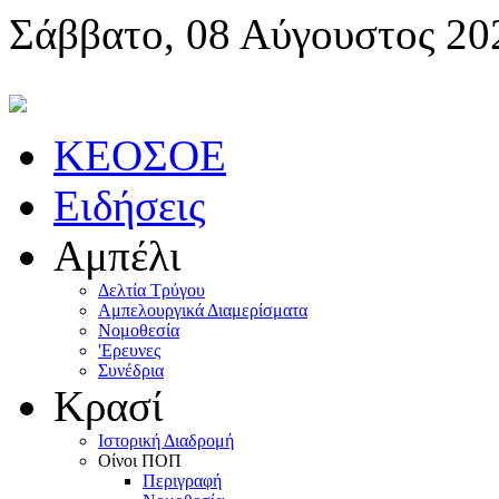
Σάββατο, 08 Αύγουστος 20
KEOΣOE
Ειδήσεις
Αμπέλι
Δελτία Τρύγου
Αμπελουργικά Διαμερίσματα
Nομοθεσία
'Eρευνες
Συνέδρια
Κρασί
Iστορική Διαδρομή
Oίνοι ΠOΠ
Περιγραφή