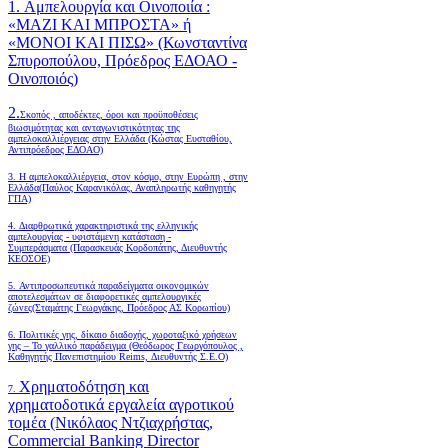
1. Αμπελουργία και Οινοποιία :
«ΜΑΖΙ ΚΑΙ ΜΠΡΟΣΤΑ» ή
«ΜΟΝΟΙ ΚΑΙ ΠΙΣΩ» (Κωνσταντίνα
Σπυροπούλου, Πρόεδρος ΕΔΟΑΟ -
Οινοποιός)
2.
Σκοπός , αποδέκτες, όροι και προϋποθέσεις
βιωσιμότητας και ανταγωνιστικότητας της
αμπελοκαλλιέργειας στην Ελλάδα
(Κώστας Ευσταθίου,
Αντιπρόεδρος ΕΔΟΑΟ)
3. Η αμπελοκαλλιέργεια, στον κόσμο, στην Ευρώπη , στην
Ελλάδα(Παύλος Καρανικόλας, Αναπληρωτής καθηγητής
ΓΠΑ)
4.
Διαρθρωτικά χαρακτηριστικά της ελληνικής
αμπελουργίας - υφιστάμενη κατάσταση -
Συμπεράσματα (Παρασκευάς Κορδοπάτης, Διευθυντής
ΚΕΟΣΟΕ)
5. Αντιπροσωπευτικά παραδείγματα οικονομικών
αποτελεσμάτων σε διαφορετικές αμπελουργικές
ζώνες(Σταμάτης Γεωργάκης, Πρόεδρος ΑΣ Κορωπίου)
6.
Πολιτικές γης, δίκαιο διαδοχής, χωροταξικό χρήσεων
γης – Το γαλλικό παράδειγμα (Θεόδωρος Γεωργόπουλος ,
Καθηγητής Πανεπιστημίου Reims, Διευθυντής Σ.Ε.Ο)
Χρηματοδότηση και
7.
χρηματοδοτικά εργαλεία αγροτικού
τομέα (Νικόλαος Ντζιαχρήστας,
Commercial Banking Director