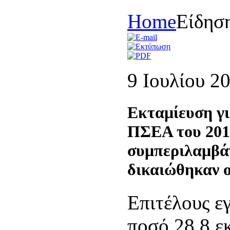
Home
Είδησ
9 Ιουλίου 2
Εκταμίευση γι
ΠΣΕΑ του 2011
συμπεριλαμβάν
δικαιώθηκαν 
Επιτέλους ε
ποσό 28,8 εκ