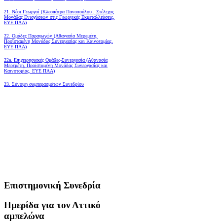
21. Νέοι Γεωργοί (Κλεοπάτρα Πανοπούλου , Στέλεχος
Μονάδας Ενισχύσεων στις Γεωργικές Εκμεταλλεύσεις,
ΕΥΕ ΠΑΑ)
22. Ομάδες Παραγωγών (Αθανασία Μερεμέτη,
Προϊσταμένη Μονάδας Συνεργασίας και Καινοτομίας,
ΕΥΕ ΠΑΑ)
22a. Επιχειρησιακές Ομάδες-Συνεργασία (Αθανασία
Μερεμέτη, Προϊσταμένη Μονάδας Συνεργασίας και
Καινοτομίας, ΕΥΕ ΠΑΑ)
23. Σύνοψη συμπερασμάτων Συνεδρίου
Επιστημονική Συνεδρία
Ημερίδα για τον Αττικό
αμπελώνα