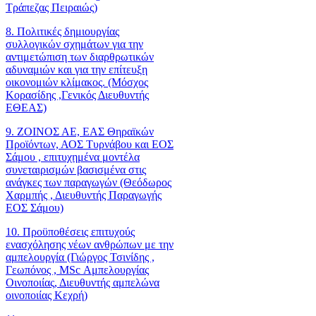
Τράπεζας Πειραιώς)
8. Πολιτικές δημιουργίας
συλλογικών σχημάτων για την
αντιμετώπιση των διαρθρωτικών
αδυναμιών και για την επίτευξη
οικονομιών κλίμακος. (Μόσχος
Κορασίδης ,Γενικός Διευθυντής
ΕΘΕΑΣ)
9. ΖΟΙΝΟΣ ΑΕ, ΕΑΣ Θηραϊκών
Προϊόντων, ΑΟΣ Τυρνάβου και ΕΟΣ
Σάμου , επιτυχημένα μοντέλα
συνεταιρισμών βασισμένα στις
ανάγκες των παραγωγών (Θεόδωρος
Χαρμπής , Διευθυντής Παραγωγής
ΕΟΣ Σάμου)
10. Προϋποθέσεις επιτυχούς
ενασχόλησης νέων ανθρώπων με την
αμπελουργία (Γιώργος Τσινίδης ,
Γεωπόνος , MSc Αμπελουργίας
Οινοποιίας, Διευθυντής αμπελώνα
οινοποιίας Κεχρή)