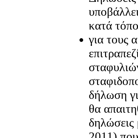
υποβάλλει
κατά τόπ
για τους 
επιτραπεζ
σταφυλιώ
σταφιδοπο
δήλωση γι
θα απαιτη
δηλώσεις 
2011) που