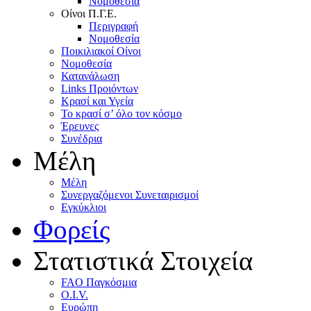
Nομοθεσία
Oίνοι Π.Γ.E.
Περιγραφή
Νομοθεσία
Ποικιλιακοί Oίνοι
Nομοθεσία
Κατανάλωση
Links Προιόντων
Κρασί και Υγεία
To κρασί σ’ όλο τον κόσμο
Έρευνες
Συνέδρια
Μέλη
Mέλη
Συνεργαζόμενοι Συνεταιρισμοί
Εγκύκλιοι
Φορείς
Στατιστικά Στοιχεία
FAO Παγκόσμια
O.I.V.
Ευρώπη