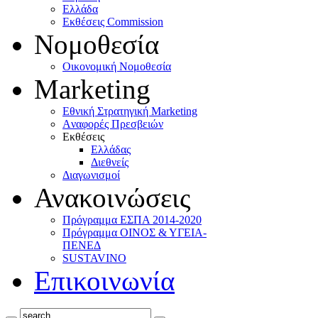
Ελλάδα
Eκθέσεις Commission
Νομοθεσία
Οικονομική Νομοθεσία
Marketing
Eθνική Στρατηγική Marketing
Aναφορές Πρεσβειών
Eκθέσεις
Eλλάδας
Διεθνείς
Διαγωνισμοί
Ανακοινώσεις
Πρόγραμμα ΕΣΠΑ 2014-2020
Πρόγραμμα ΟΙΝΟΣ & ΥΓΕΙΑ-
ΠΕΝΕΔ
SUSTAVINO
Επικοινωνία