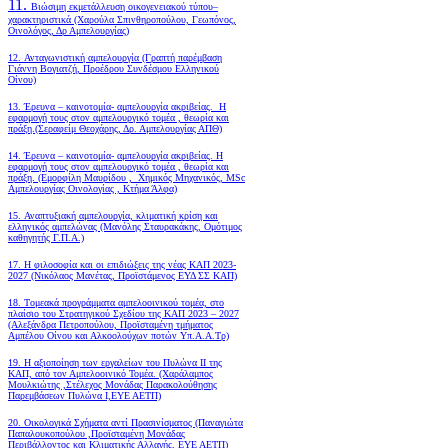
11.
Βιώσιμη εκμετάλλευση οικογενειακού τύπου–
χαρακτηριστικά (Χαρούλα Σπινθηροπούλου, Γεωπόνος,
Οινολόγος, Δρ Αμπελουργίας)
12. Ανταγωνιστική αμπελουργία (Γραπτή παρέμβαση
Γιάννη Βογιατζή, Προέδρου Συνδέσμου Ελληνικού
Οίνου)
13. Έρευνα – καινοτομία- αμπελουργία ακριβείας. Η
εφαρμογή τους στον αμπελουργικό τομέα , θεωρία και
πράξη.(Σεραφείμ Θεοχάρης, Δρ. Αμπελουργίας ΑΠΘ)
14. Έρευνα – καινοτομία- αμπελουργία ακριβείας. Η
εφαρμογή τους στον αμπελουργικό τομέα , θεωρία και
πράξη. (Εμορφίλη Μαυρίδου , Χημικός Μηχανικός, MSc
Αμπελουργίας Οινολογίας , Κτήμα Άλφα)
15. Αναπτυξιακή αμπελουργία, κλιματική κρίση και
ελληνικός αμπελώνας (Μανόλης Σταυρακάκης, Ομότιμος
καθηγητής Γ.Π.Α.)
17. Η φιλοσοφία και οι επιδιώξεις της νέας ΚΑΠ 2023-
2027 (Νικόλαος Μανέτας, Προϊστάμενος ΕΥΔ ΣΣ ΚΑΠ)
18. Tομεακά προγράμματα αμπελοοινικού τομέα, στο
πλαίσιο του Στρατηγικού Σχεδίου της ΚΑΠ 2023 – 2027
(Αλεξάνδρα Πετροπούλου, Προϊσταμένη τμήματος
Αμπέλου Οίνου και Αλκοολούχων ποτών Υπ.Α.Α.Τρ)
19.
Η αξιοποίηση των εργαλείων του Πυλώνα ΙΙ της
ΚΑΠ, από τον Αμπελοοινικό Τομέα.
(Χαράλαμπος
Μουλκιώτης ,Στέλεχος Μονάδας Παρακολούθησης
Παρεμβάσεων Πυλώνα Ι,ΕΥΕ ΑΕΤΠ)
20. Οικολογικά Σχήματα αντί Πρασινίσματος (Παναγιώτα
Παπαλουκοπούλου ,Προϊσταμένη Μονάδας
Περιβάλλοντος και Κλιματικής Αλλαγής, ΕΥΕ ΑΕΤΠ)