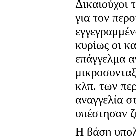
Δικαιούχοι
για τον περο
εγγεγραμμέν
κυρίως οι κ
επάγγελμα αγ
μικροσυνταξι
κλπ. των περ
αναγγελία σ
υπέστησαν ζ
Η βάση υπο