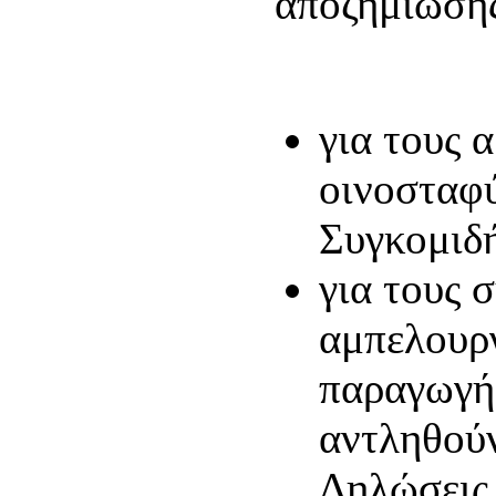
αποζημίωσης
για τους 
οινοσταφ
Συγκομιδή
για τους 
αμπελουργ
παραγωγής
αντληθούν
Δηλώσεις 