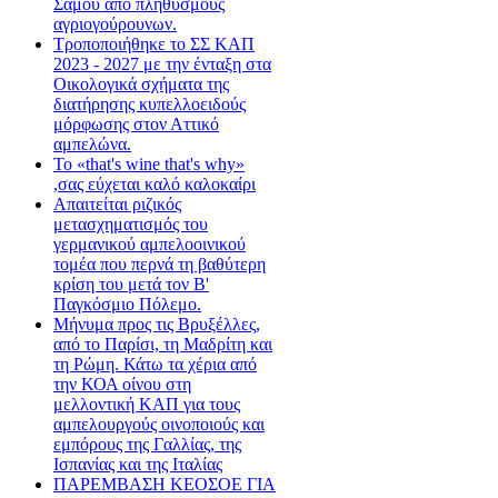
Σάμου από πληθυσμούς
αγριογούρουνων.
Τροποποιήθηκε το ΣΣ ΚΑΠ
2023 - 2027 με την ένταξη στα
Οικολογικά σχήματα της
διατήρησης κυπελλοειδούς
μόρφωσης στον Αττικό
αμπελώνα.
Το «that's wine that's why»
,σας εύχεται καλό καλοκαίρι
Απαιτείται ριζικός
μετασχηματισμός του
γερμανικού αμπελοοινικού
τομέα που περνά τη βαθύτερη
κρίση του μετά τον Β'
Παγκόσμιο Πόλεμο.
Μήνυμα προς τις Βρυξέλλες,
από το Παρίσι, τη Μαδρίτη και
τη Ρώμη. Κάτω τα χέρια από
την ΚΟΑ οίνου στη
μελλοντική ΚΑΠ για τους
αμπελουργούς οινοποιούς και
εμπόρους της Γαλλίας, της
Ισπανίας και της Ιταλίας
ΠΑΡΕΜΒΑΣΗ ΚΕΟΣΟΕ ΓΙΑ