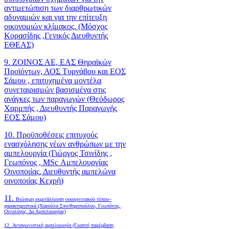
αντιμετώπιση των διαρθρωτικών
αδυναμιών και για την επίτευξη
οικονομιών κλίμακος. (Μόσχος
Κορασίδης ,Γενικός Διευθυντής
ΕΘΕΑΣ)
9. ΖΟΙΝΟΣ ΑΕ, ΕΑΣ Θηραϊκών
Προϊόντων, ΑΟΣ Τυρνάβου και ΕΟΣ
Σάμου , επιτυχημένα μοντέλα
συνεταιρισμών βασισμένα στις
ανάγκες των παραγωγών (Θεόδωρος
Χαρμπής , Διευθυντής Παραγωγής
ΕΟΣ Σάμου)
10. Προϋποθέσεις επιτυχούς
ενασχόλησης νέων ανθρώπων με την
αμπελουργία (Γιώργος Τσινίδης ,
Γεωπόνος , MSc Αμπελουργίας
Οινοποιίας, Διευθυντής αμπελώνα
οινοποιίας Κεχρή)
11.
Βιώσιμη εκμετάλλευση οικογενειακού τύπου–
χαρακτηριστικά (Χαρούλα Σπινθηροπούλου, Γεωπόνος,
Οινολόγος, Δρ Αμπελουργίας)
12. Ανταγωνιστική αμπελουργία (Γραπτή παρέμβαση