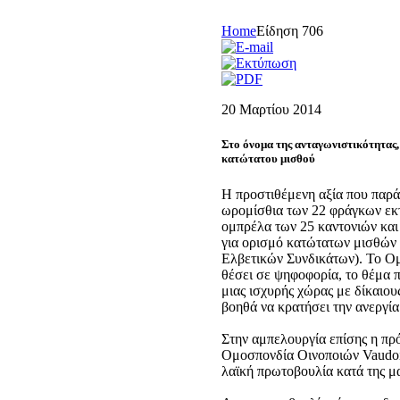
Home
Είδηση 706
20 Μαρτίου 2014
Στο όνομα της ανταγωνιστικότητας, 
κατώτατου μισθού
Η προστιθέμενη αξία που παρά
ωρομίσθια των 22 φράγκων εκτ
ομπρέλα των 25 καντονιών κα
για ορισμό κατώτατων μισθών 
Ελβετικών Συνδικάτων). Το Ομ
θέσει σε ψηφοφορία, το θέμα π
μιας ισχυρής χώρας με δίκαιου
βοηθά να κρατήσει την ανεργία
Στην αμπελουργία επίσης η πρ
Ομοσπονδία Οινοποιών Vaudois
λαϊκή πρωτοβουλία κατά της μ