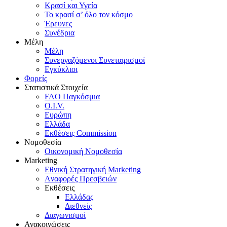
Κρασί και Υγεία
To κρασί σ’ όλο τον κόσμο
Έρευνες
Συνέδρια
Μέλη
Mέλη
Συνεργαζόμενοι Συνεταιρισμοί
Εγκύκλιοι
Φορείς
Στατιστικά Στοιχεία
FAO Παγκόσμια
O.I.V.
Ευρώπη
Ελλάδα
Eκθέσεις Commission
Νομοθεσία
Οικονομική Νομοθεσία
Marketing
Eθνική Στρατηγική Marketing
Aναφορές Πρεσβειών
Eκθέσεις
Eλλάδας
Διεθνείς
Διαγωνισμοί
Ανακοινώσεις