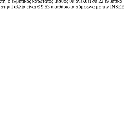
τή, ο ελβετικός κατώτατος μισθός θα ανέλθει σε 22 ελβετικά
ν στην Γαλλία είναι € 9,53 ακαθάριστα σύμφωνα με την INSEE.