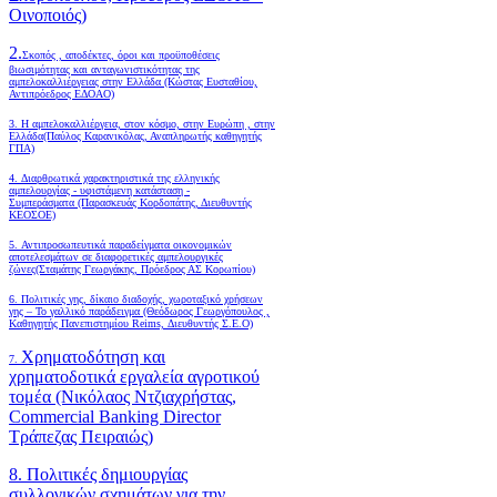
Οινοποιός)
2.
Σκοπός , αποδέκτες, όροι και προϋποθέσεις
βιωσιμότητας και ανταγωνιστικότητας της
αμπελοκαλλιέργειας στην Ελλάδα
(Κώστας Ευσταθίου,
Αντιπρόεδρος ΕΔΟΑΟ)
3. Η αμπελοκαλλιέργεια, στον κόσμο, στην Ευρώπη , στην
Ελλάδα(Παύλος Καρανικόλας, Αναπληρωτής καθηγητής
ΓΠΑ)
4.
Διαρθρωτικά χαρακτηριστικά της ελληνικής
αμπελουργίας - υφιστάμενη κατάσταση -
Συμπεράσματα (Παρασκευάς Κορδοπάτης, Διευθυντής
ΚΕΟΣΟΕ)
5. Αντιπροσωπευτικά παραδείγματα οικονομικών
αποτελεσμάτων σε διαφορετικές αμπελουργικές
ζώνες(Σταμάτης Γεωργάκης, Πρόεδρος ΑΣ Κορωπίου)
6.
Πολιτικές γης, δίκαιο διαδοχής, χωροταξικό χρήσεων
γης – Το γαλλικό παράδειγμα (Θεόδωρος Γεωργόπουλος ,
Καθηγητής Πανεπιστημίου Reims, Διευθυντής Σ.Ε.Ο)
Χρηματοδότηση και
7.
χρηματοδοτικά εργαλεία αγροτικού
τομέα (Νικόλαος Ντζιαχρήστας,
Commercial Banking Director
Τράπεζας Πειραιώς)
8. Πολιτικές δημιουργίας
συλλογικών σχημάτων για την