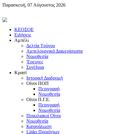
Παρασκευή, 07 Αύγουστος 2026
KEOΣOE
Ειδήσεις
Αμπέλι
Δελτία Τρύγου
Αμπελουργικά Διαμερίσματα
Nομοθεσία
'Eρευνες
Συνέδρια
Κρασί
Iστορική Διαδρομή
Oίνοι ΠOΠ
Περιγραφή
Nομοθεσία
Oίνοι Π.Γ.E.
Περιγραφή
Νομοθεσία
Ποικιλιακοί Oίνοι
Nομοθεσία
Κατανάλωση
Links Προιόντων