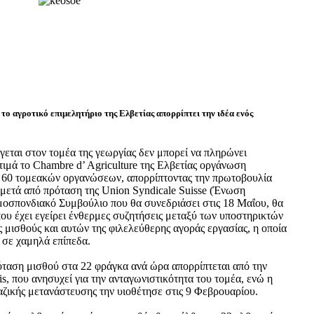
το αγροτικό επιμελητήριο της Ελβετίας απορρίπτει την ιδέα ενός
γεται στον τομέα της γεωργίας δεν μπορεί να πληρώνει
ιμά το Chambre d’ Agriculture της Ελβετίας οργάνωση
ι 60 τομεακών οργανώσεων, απορρίπτοντας την πρωτοβουλία
μετά από πρόταση της Union Syndicale Suisse (Ένωση
οσπονδιακό Συμβούλιο που θα συνεδριάσει στις 18 Μαΐου, θα
ου έχει εγείρει ένθερμες συζητήσεις μεταξύ των υποστηρικτών
ς μισθούς και αυτών της φιλελεύθερης αγοράς εργασίας, η οποία
 σε χαμηλά επίπεδα.
όταση μισθού στα 22 φράγκα ανά ώρα απορρίπτεται από την
, που ανησυχεί για την ανταγωνιστικότητα του τομέα, ενώ η
αζικής μετανάστευσης την υιοθέτησε στις 9 Φεβρουαρίου.