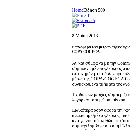
Home
Είδηση 500
8 Μαΐου 2013
Επαναφορά των μέτρων της ενίσχυ
COPA-COGECA
Αν και σύμφωνα με την Commis
συμπυκνωμένου γλεύκους σταφ
επιτυχημένη, αφού δεν προκά
μέσω της COPA-COGECA θεωρε
συγκεκριμένα τμήματα της αγο
Τις ίδιες ανησυχίες συμμερίζε
λογαριασμό της Commission.
Ειδικότερα όσον αφορά την κ
ανακαθαρισμένο γλεύκος, άποψ
ανταγωνισμού, καθώς το κόστος
συμπεριλαμβάνεται και η Ελλά