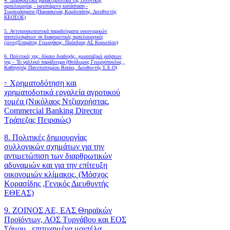
4.
Διαρθρωτικά χαρακτηριστικά της ελληνικής
αμπελουργίας - υφιστάμενη κατάσταση -
Συμπεράσματα (Παρασκευάς Κορδοπάτης, Διευθυντής
ΚΕΟΣΟΕ)
5. Αντιπροσωπευτικά παραδείγματα οικονομικών
αποτελεσμάτων σε διαφορετικές αμπελουργικές
ζώνες(Σταμάτης Γεωργάκης, Πρόεδρος ΑΣ Κορωπίου)
6.
Πολιτικές γης, δίκαιο διαδοχής, χωροταξικό χρήσεων
γης – Το γαλλικό παράδειγμα (Θεόδωρος Γεωργόπουλος ,
Καθηγητής Πανεπιστημίου Reims, Διευθυντής Σ.Ε.Ο)
Χρηματοδότηση και
7.
χρηματοδοτικά εργαλεία αγροτικού
τομέα (Νικόλαος Ντζιαχρήστας,
Commercial Banking Director
Τράπεζας Πειραιώς)
8. Πολιτικές δημιουργίας
συλλογικών σχημάτων για την
αντιμετώπιση των διαρθρωτικών
αδυναμιών και για την επίτευξη
οικονομιών κλίμακος. (Μόσχος
Κορασίδης ,Γενικός Διευθυντής
ΕΘΕΑΣ)
9. ΖΟΙΝΟΣ ΑΕ, ΕΑΣ Θηραϊκών
Προϊόντων, ΑΟΣ Τυρνάβου και ΕΟΣ
Σάμου , επιτυχημένα μοντέλα