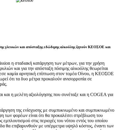
σης γλευκών και απόσταξης εδώδιμης αλκοόλης ζητούν ΚΕΟΣΟΕ και
sion η σταδιακή κατάργηση των μέτρων, για την χρήση
υλιών και για την απόσταξη πόσιμης αλκοόλης θεωρείται
λεσε καμία αρνητική επίπτωση στον τομέα Οίνου, η ΚΕΟΣΟΕ
ί ότι τα δυο μέτρα προκαλούν ανισορροπία σε
ράς.
ται και η μελέτη αξιολόγησης που συνέταξε και η COGEA για
ατάργηση της ενίσχυσης με συμπυκνωμένο και συμπυκνωμένο
η των φορέων είναι ότι θα προκαλέσει στρέβλωση του
 εμπλουτισμού στις περιοχές του νότου εντός του οποίου
δα θα επιβαρυνθούν με υπέρμετρα υψηλό κόστος, έναντι των