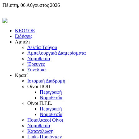
Πέμπτη, 06 Αύγουστος 2026
KEOΣOE
Ειδήσεις
Αμπέλι
Δελτία Τρύγου
Αμπελουργικά Διαμερίσματα
Nομοθεσία
'Eρευνες
Συνέδρια
Κρασί
Iστορική Διαδρομή
Oίνοι ΠOΠ
Περιγραφή
Nομοθεσία
Oίνοι Π.Γ.E.
Περιγραφή
Νομοθεσία
Ποικιλιακοί Oίνοι
Nομοθεσία
Κατανάλωση
Links Προιόντων