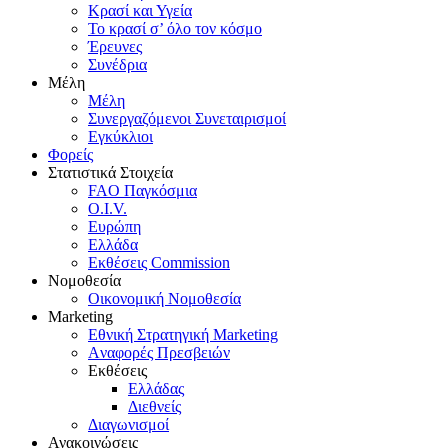
Κρασί και Υγεία
To κρασί σ’ όλο τον κόσμο
Έρευνες
Συνέδρια
Μέλη
Mέλη
Συνεργαζόμενοι Συνεταιρισμοί
Εγκύκλιοι
Φορείς
Στατιστικά Στοιχεία
FAO Παγκόσμια
O.I.V.
Ευρώπη
Ελλάδα
Eκθέσεις Commission
Νομοθεσία
Οικονομική Νομοθεσία
Marketing
Eθνική Στρατηγική Marketing
Aναφορές Πρεσβειών
Eκθέσεις
Eλλάδας
Διεθνείς
Διαγωνισμοί
Ανακοινώσεις