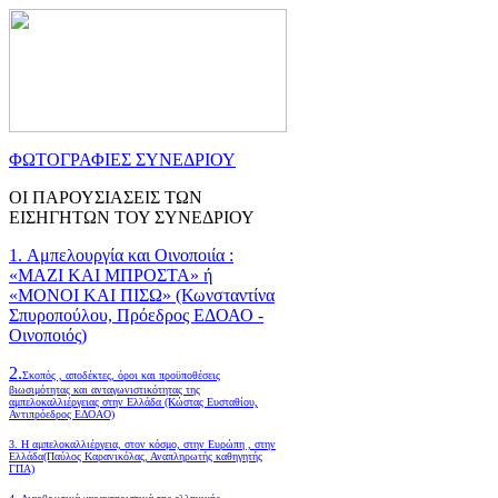
ΦΩΤΟΓΡΑΦΙΕΣ ΣΥΝΕΔΡΙΟΥ
ΟΙ ΠΑΡΟΥΣΙΑΣΕΙΣ ΤΩΝ
ΕΙΣΗΓΗΤΩΝ ΤΟΥ ΣΥΝΕΔΡΙΟΥ
1. Αμπελουργία και Οινοποιία :
«ΜΑΖΙ ΚΑΙ ΜΠΡΟΣΤΑ» ή
«ΜΟΝΟΙ ΚΑΙ ΠΙΣΩ» (Κωνσταντίνα
Σπυροπούλου, Πρόεδρος ΕΔΟΑΟ -
Οινοποιός)
2.
Σκοπός , αποδέκτες, όροι και προϋποθέσεις
βιωσιμότητας και ανταγωνιστικότητας της
αμπελοκαλλιέργειας στην Ελλάδα
(Κώστας Ευσταθίου,
Αντιπρόεδρος ΕΔΟΑΟ)
3. Η αμπελοκαλλιέργεια, στον κόσμο, στην Ευρώπη , στην
Ελλάδα(Παύλος Καρανικόλας, Αναπληρωτής καθηγητής
ΓΠΑ)