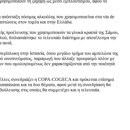
ρησιμοποιούν τη ζάχαρη ως μέσο εμπλουτισμού, αφού το
α απόσταξη πόσιμης αλκοόλης που χρησιμοποιείται στα vin de
επιπτώσεις στον τομέα και στην Ελλάδα.
ικής προέλευσης που χρησιμοποιούν τα γλυκά κρασιά της Σάμου,
λλού, διπλασιάστηκε το τελευταίο διάστημα με αποτέλεσμα την
α αυτά.
α περίπλοκη στην Ισπανία, όπου μεγάλο τμήμα του αμπελώνα της
ού οινοπνεύματος, παραγωγή που άλλαξε προορισμό πλέον με
ν που ομολογουμένως δεν χαρακτηρίζονται από την ποιότητά
υξέλλες συνεδριάζει η COPA-COGECA και πρόκειται επίσημα
Commission και τα δυο θέματα, αφού μετά τη συνεδρίαση θα
ούλευσης στις οποίες θα συμμετέχει και η τελευταία.