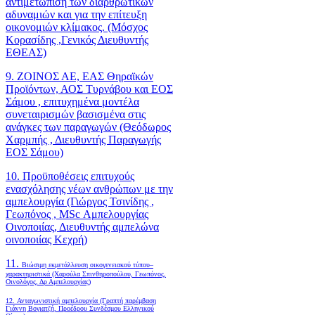
αντιμετώπιση των διαρθρωτικών
αδυναμιών και για την επίτευξη
οικονομιών κλίμακος. (Μόσχος
Κορασίδης ,Γενικός Διευθυντής
ΕΘΕΑΣ)
9. ΖΟΙΝΟΣ ΑΕ, ΕΑΣ Θηραϊκών
Προϊόντων, ΑΟΣ Τυρνάβου και ΕΟΣ
Σάμου , επιτυχημένα μοντέλα
συνεταιρισμών βασισμένα στις
ανάγκες των παραγωγών (Θεόδωρος
Χαρμπής , Διευθυντής Παραγωγής
ΕΟΣ Σάμου)
10. Προϋποθέσεις επιτυχούς
ενασχόλησης νέων ανθρώπων με την
αμπελουργία (Γιώργος Τσινίδης ,
Γεωπόνος , MSc Αμπελουργίας
Οινοποιίας, Διευθυντής αμπελώνα
οινοποιίας Κεχρή)
11.
Βιώσιμη εκμετάλλευση οικογενειακού τύπου–
χαρακτηριστικά (Χαρούλα Σπινθηροπούλου, Γεωπόνος,
Οινολόγος, Δρ Αμπελουργίας)
12. Ανταγωνιστική αμπελουργία (Γραπτή παρέμβαση
Γιάννη Βογιατζή, Προέδρου Συνδέσμου Ελληνικού