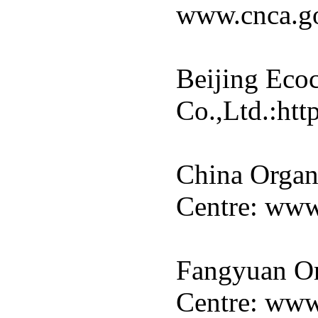
www.cnca.go
Beijing Ecoc
Co.,Ltd.:htt
China Organi
Centre: www
Fangyuan Or
Centre: www