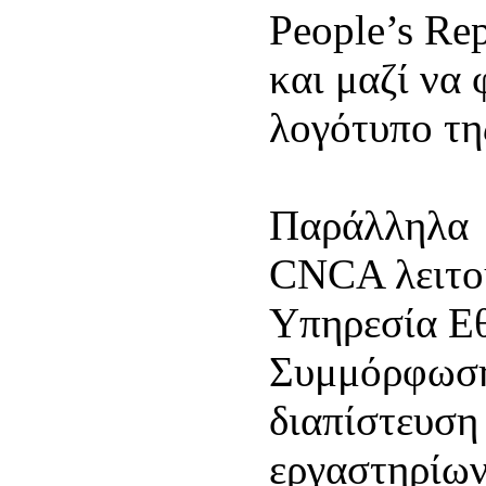
People’s Re
και μαζί να 
λογότυπο τη
Παράλληλα υ
CNCA λειτου
Υπηρεσία Εθ
Συμμόρφωση
διαπίστευση
εργαστηρίων