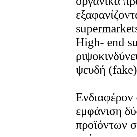
οργανικά πρ
εξαφανίζοντα
supermarkets
High- end su
ριψοκινδύνε
ψευδή (fake)
Ενδιαφέρον 
εμφάνιση δύ
προϊόντων σ