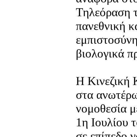
Τηλεόραση τ
πανεθνική κ
εμπιστοσύν
βιολογικά π
Η Κινεζική 
στα ανωτέρω
νομοθεσία μ
1η Ιουλίου 
σε επίπεδο 