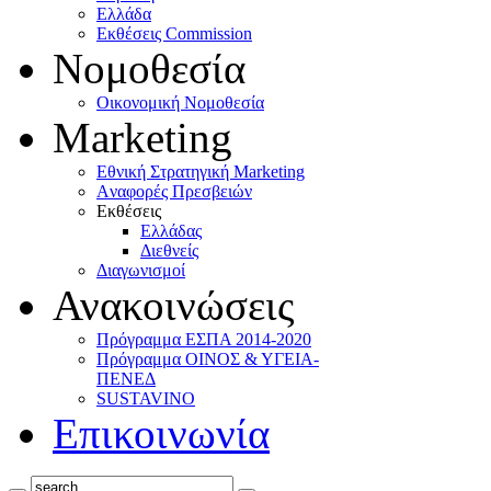
Ελλάδα
Eκθέσεις Commission
Νομοθεσία
Οικονομική Νομοθεσία
Marketing
Eθνική Στρατηγική Marketing
Aναφορές Πρεσβειών
Eκθέσεις
Eλλάδας
Διεθνείς
Διαγωνισμοί
Ανακοινώσεις
Πρόγραμμα ΕΣΠΑ 2014-2020
Πρόγραμμα ΟΙΝΟΣ & ΥΓΕΙΑ-
ΠΕΝΕΔ
SUSTAVINO
Επικοινωνία