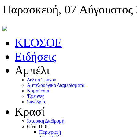
Παρασκευή, 07 Αύγουστος
KEOΣOE
Ειδήσεις
Αμπέλι
Δελτία Τρύγου
Αμπελουργικά Διαμερίσματα
Nομοθεσία
'Eρευνες
Συνέδρια
Κρασί
Iστορική Διαδρομή
Oίνοι ΠOΠ
Περιγραφή