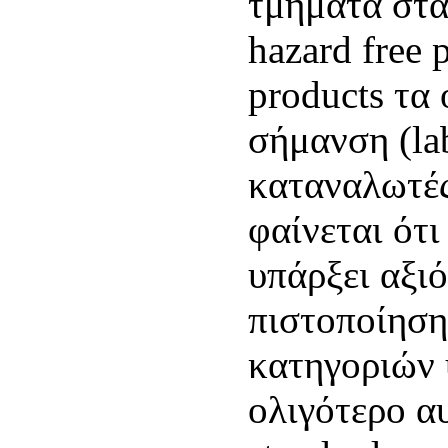
τμήματα στα
hazard free 
products τα 
σήμανση (la
καταναλωτές
φαίνεται ότι
υπάρξει αξι
πιστοποίηση
κατηγοριών 
ολιγότερο α