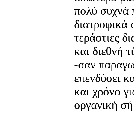
πολύ συχνά 
διατροφικά 
τεράστιες δι
και διεθνή τ
-σαν παραγω
επενδύσει κ
και χρόνο γι
οργανική σή