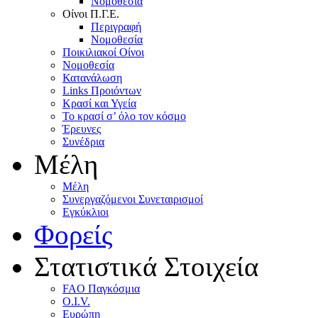
Nομοθεσία
Oίνοι Π.Γ.E.
Περιγραφή
Νομοθεσία
Ποικιλιακοί Oίνοι
Nομοθεσία
Κατανάλωση
Links Προιόντων
Κρασί και Υγεία
To κρασί σ’ όλο τον κόσμο
Έρευνες
Συνέδρια
Μέλη
Mέλη
Συνεργαζόμενοι Συνεταιρισμοί
Εγκύκλιοι
Φορείς
Στατιστικά Στοιχεία
FAO Παγκόσμια
O.I.V.
Ευρώπη