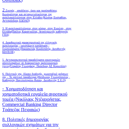
Οινοποιός)
2.
Σκοπός , αποδέκτες, όροι και προϋποθέσεις
βιωσιμότητας και ανταγωνιστικότητας της
αμπελοκαλλιέργειας στην Ελλάδα
(Κώστας Ευσταθίου,
Αντιπρόεδρος ΕΔΟΑΟ)
3. Η αμπελοκαλλιέργεια, στον κόσμο, στην Ευρώπη , στην
Ελλάδα(Παύλος Καρανικόλας, Αναπληρωτής καθηγητής
ΓΠΑ)
4.
Διαρθρωτικά χαρακτηριστικά της ελληνικής
αμπελουργίας - υφιστάμενη κατάσταση -
Συμπεράσματα (Παρασκευάς Κορδοπάτης, Διευθυντής
ΚΕΟΣΟΕ)
5. Αντιπροσωπευτικά παραδείγματα οικονομικών
αποτελεσμάτων σε διαφορετικές αμπελουργικές
ζώνες(Σταμάτης Γεωργάκης, Πρόεδρος ΑΣ Κορωπίου)
6.
Πολιτικές γης, δίκαιο διαδοχής, χωροταξικό χρήσεων
γης – Το γαλλικό παράδειγμα (Θεόδωρος Γεωργόπουλος ,
Καθηγητής Πανεπιστημίου Reims, Διευθυντής Σ.Ε.Ο)
Χρηματοδότηση και
7.
χρηματοδοτικά εργαλεία αγροτικού
τομέα (Νικόλαος Ντζιαχρήστας,
Commercial Banking Director
Τράπεζας Πειραιώς)
8. Πολιτικές δημιουργίας
συλλογικών σχημάτων για την