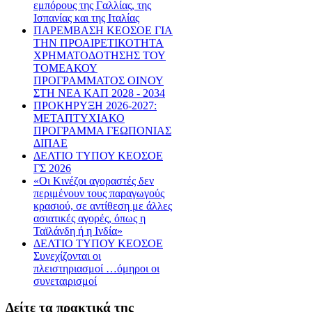
εμπόρους της Γαλλίας, της
Ισπανίας και της Ιταλίας
ΠΑΡΕΜΒΑΣΗ ΚΕΟΣΟΕ ΓΙΑ
ΤΗΝ ΠΡΟΑΙΡΕΤΙΚΟΤΗΤΑ
ΧΡΗΜΑΤΟΔΟΤΗΣΗΣ ΤΟΥ
ΤΟΜΕΑΚΟΥ
ΠΡΟΓΡΑΜΜΑΤΟΣ ΟΙΝΟΥ
ΣΤΗ ΝΕΑ ΚΑΠ 2028 - 2034
ΠΡΟΚΗΡΥΞΗ 2026-2027:
ΜΕΤΑΠΤΥΧΙΑΚΟ
ΠΡΟΓΡΑΜΜΑ ΓΕΩΠΟΝΙΑΣ
ΔΙΠΑΕ
ΔΕΛΤΙΟ ΤΥΠΟΥ ΚΕΟΣΟΕ
ΓΣ 2026
«Οι Κινέζοι αγοραστές δεν
περιμένουν τους παραγωγούς
κρασιού, σε αντίθεση με άλλες
ασιατικές αγορές, όπως η
Ταϊλάνδη ή η Ινδία»
ΔΕΛΤΙΟ ΤΥΠΟΥ ΚΕΟΣΟΕ
Συνεχίζονται οι
πλειστηριασμοί …όμηροι οι
συνεταιρισμοί
Δείτε τα πρακτικά της