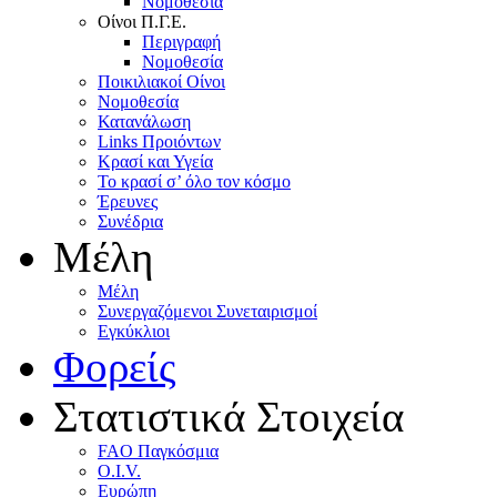
Nομοθεσία
Oίνοι Π.Γ.E.
Περιγραφή
Νομοθεσία
Ποικιλιακοί Oίνοι
Nομοθεσία
Κατανάλωση
Links Προιόντων
Κρασί και Υγεία
To κρασί σ’ όλο τον κόσμο
Έρευνες
Συνέδρια
Μέλη
Mέλη
Συνεργαζόμενοι Συνεταιρισμοί
Εγκύκλιοι
Φορείς
Στατιστικά Στοιχεία
FAO Παγκόσμια
O.I.V.
Ευρώπη