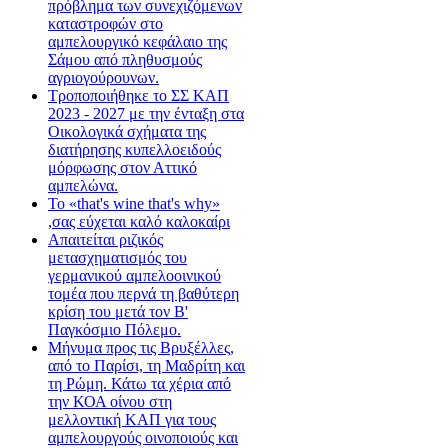
πρόβλημα των συνεχιζόμενων
καταστροφών στο
αμπελουργικό κεφάλαιο της
Σάμου από πληθυσμούς
αγριογούρουνων.
Τροποποιήθηκε το ΣΣ ΚΑΠ
2023 - 2027 με την ένταξη στα
Οικολογικά σχήματα της
διατήρησης κυπελλοειδούς
μόρφωσης στον Αττικό
αμπελώνα.
Το «that's wine that's why»
,σας εύχεται καλό καλοκαίρι
Απαιτείται ριζικός
μετασχηματισμός του
γερμανικού αμπελοοινικού
τομέα που περνά τη βαθύτερη
κρίση του μετά τον Β'
Παγκόσμιο Πόλεμο.
Μήνυμα προς τις Βρυξέλλες,
από το Παρίσι, τη Μαδρίτη και
τη Ρώμη. Κάτω τα χέρια από
την ΚΟΑ οίνου στη
μελλοντική ΚΑΠ για τους
αμπελουργούς οινοποιούς και