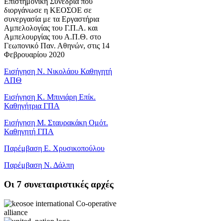
Επιστημονική Συνεδρία που
διοργάνωσε η ΚΕΟΣΟΕ σε
συνεργασία με τα Εργαστήρια
Αμπελολογίας του Γ.Π.Α. και
Αμπελουργίας του Α.Π.Θ. στο
Γεωπονικό Παν. Αθηνών, στις 14
Φεβρουαρίου 2020
Εισήγηση Ν. Νικολάου Καθηγητή
ΑΠΘ
Εισήγηση Κ. Μπινιάρη Επίκ.
Καθηγήτρια ΓΠΑ
Εισήγηση Μ. Σταυρακάκη Ομότ.
Καθηγητή ΓΠΑ
Παρέμβαση Ε. Χρυσικοπούλου
Παρέμβαση Ν. Δάλπη
Oι 7 συνεταιριστικές αρχές