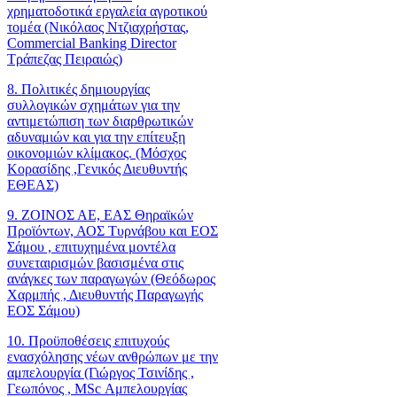
χρηματοδοτικά εργαλεία αγροτικού
τομέα (Νικόλαος Ντζιαχρήστας,
Commercial Banking Director
Τράπεζας Πειραιώς)
8. Πολιτικές δημιουργίας
συλλογικών σχημάτων για την
αντιμετώπιση των διαρθρωτικών
αδυναμιών και για την επίτευξη
οικονομιών κλίμακος. (Μόσχος
Κορασίδης ,Γενικός Διευθυντής
ΕΘΕΑΣ)
9. ΖΟΙΝΟΣ ΑΕ, ΕΑΣ Θηραϊκών
Προϊόντων, ΑΟΣ Τυρνάβου και ΕΟΣ
Σάμου , επιτυχημένα μοντέλα
συνεταιρισμών βασισμένα στις
ανάγκες των παραγωγών (Θεόδωρος
Χαρμπής , Διευθυντής Παραγωγής
ΕΟΣ Σάμου)
10. Προϋποθέσεις επιτυχούς
ενασχόλησης νέων ανθρώπων με την
αμπελουργία (Γιώργος Τσινίδης ,
Γεωπόνος , MSc Αμπελουργίας