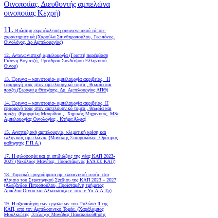
Οινοποιίας, Διευθυντής αμπελώνα
οινοποιίας Κεχρή)
11.
Βιώσιμη εκμετάλλευση οικογενειακού τύπου–
χαρακτηριστικά (Χαρούλα Σπινθηροπούλου, Γεωπόνος,
Οινολόγος, Δρ Αμπελουργίας)
12. Ανταγωνιστική αμπελουργία (Γραπτή παρέμβαση
Γιάννη Βογιατζή, Προέδρου Συνδέσμου Ελληνικού
Οίνου)
13. Έρευνα – καινοτομία- αμπελουργία ακριβείας. Η
εφαρμογή τους στον αμπελουργικό τομέα , θεωρία και
πράξη.(Σεραφείμ Θεοχάρης, Δρ. Αμπελουργίας ΑΠΘ)
14. Έρευνα – καινοτομία- αμπελουργία ακριβείας. Η
εφαρμογή τους στον αμπελουργικό τομέα , θεωρία και
πράξη. (Εμορφίλη Μαυρίδου , Χημικός Μηχανικός, MSc
Αμπελουργίας Οινολογίας , Κτήμα Άλφα)
15. Αναπτυξιακή αμπελουργία, κλιματική κρίση και
ελληνικός αμπελώνας (Μανόλης Σταυρακάκης, Ομότιμος
καθηγητής Γ.Π.Α.)
17. Η φιλοσοφία και οι επιδιώξεις της νέας ΚΑΠ 2023-
2027 (Νικόλαος Μανέτας, Προϊστάμενος ΕΥΔ ΣΣ ΚΑΠ)
18. Tομεακά προγράμματα αμπελοοινικού τομέα, στο
πλαίσιο του Στρατηγικού Σχεδίου της ΚΑΠ 2023 – 2027
(Αλεξάνδρα Πετροπούλου, Προϊσταμένη τμήματος
Αμπέλου Οίνου και Αλκοολούχων ποτών Υπ.Α.Α.Τρ)
19.
Η αξιοποίηση των εργαλείων του Πυλώνα ΙΙ της
ΚΑΠ, από τον Αμπελοοινικό Τομέα.
(Χαράλαμπος
Μουλκιώτης ,Στέλεχος Μονάδας Παρακολούθησης