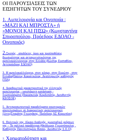
ΟΙ ΠΑΡΟΥΣΙΑΣΕΙΣ ΤΩΝ
ΕΙΣΗΓΗΤΩΝ ΤΟΥ ΣΥΝΕΔΡΙΟΥ
1. Αμπελουργία και Οινοποιία :
«ΜΑΖΙ ΚΑΙ ΜΠΡΟΣΤΑ» ή
«ΜΟΝΟΙ ΚΑΙ ΠΙΣΩ» (Κωνσταντίνα
Σπυροπούλου, Πρόεδρος ΕΔΟΑΟ -
Οινοποιός)
2.
Σκοπός , αποδέκτες, όροι και προϋποθέσεις
βιωσιμότητας και ανταγωνιστικότητας της
αμπελοκαλλιέργειας στην Ελλάδα
(Κώστας Ευσταθίου,
Αντιπρόεδρος ΕΔΟΑΟ)
3. Η αμπελοκαλλιέργεια, στον κόσμο, στην Ευρώπη , στην
Ελλάδα(Παύλος Καρανικόλας, Αναπληρωτής καθηγητής
ΓΠΑ)
4.
Διαρθρωτικά χαρακτηριστικά της ελληνικής
αμπελουργίας - υφιστάμενη κατάσταση -
Συμπεράσματα (Παρασκευάς Κορδοπάτης, Διευθυντής
ΚΕΟΣΟΕ)
5. Αντιπροσωπευτικά παραδείγματα οικονομικών
αποτελεσμάτων σε διαφορετικές αμπελουργικές
ζώνες(Σταμάτης Γεωργάκης, Πρόεδρος ΑΣ Κορωπίου)
6.
Πολιτικές γης, δίκαιο διαδοχής, χωροταξικό χρήσεων
γης – Το γαλλικό παράδειγμα (Θεόδωρος Γεωργόπουλος ,
Καθηγητής Πανεπιστημίου Reims, Διευθυντής Σ.Ε.Ο)
Χρηματοδότηση και
7.