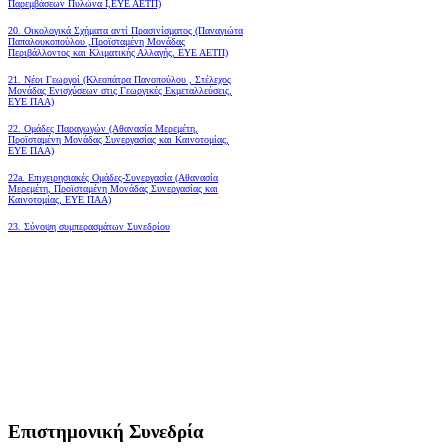
Παρεμβάσεων Πυλώνα Ι,ΕΥΕ ΑΕΤΠ)
20. Οικολογικά Σχήματα αντί Πρασινίσματος (Παναγιώτα
Παπαλουκοπούλου ,Προϊσταμένη Μονάδας
Περιβάλλοντος και Κλιματικής Αλλαγής, ΕΥΕ ΑΕΤΠ)
21. Νέοι Γεωργοί (Κλεοπάτρα Πανοπούλου , Στέλεχος
Μονάδας Ενισχύσεων στις Γεωργικές Εκμεταλλεύσεις,
ΕΥΕ ΠΑΑ)
22. Ομάδες Παραγωγών (Αθανασία Μερεμέτη,
Προϊσταμένη Μονάδας Συνεργασίας και Καινοτομίας,
ΕΥΕ ΠΑΑ)
22a. Επιχειρησιακές Ομάδες-Συνεργασία (Αθανασία
Μερεμέτη, Προϊσταμένη Μονάδας Συνεργασίας και
Καινοτομίας, ΕΥΕ ΠΑΑ)
23. Σύνοψη συμπερασμάτων Συνεδρίου
Επιστημονική Συνεδρία