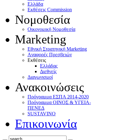
Ελλάδα
Eκθέσεις Commission
Νομοθεσία
Οικονομική Νομοθεσία
Marketing
Eθνική Στρατηγική Marketing
Aναφορές Πρεσβειών
Eκθέσεις
Eλλάδας
Διεθνείς
Διαγωνισμοί
Ανακοινώσεις
Πρόγραμμα ΕΣΠΑ 2014-2020
Πρόγραμμα ΟΙΝΟΣ & ΥΓΕΙΑ-
ΠΕΝΕΔ
SUSTAVINO
Επικοινωνία