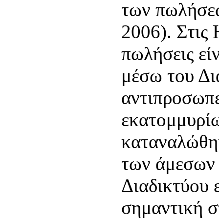
των πωλήσεω
2006). Στις 
πωλήσεις είν
μέσω του Δι
αντιπροσωπε
εκατομμυρίω
καταναλώθηκ
των άμεσων
Διαδικτύου 
σημαντική σ