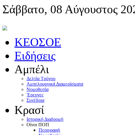
Σάββατο, 08 Αύγουστος 20
KEOΣOE
Ειδήσεις
Αμπέλι
Δελτία Τρύγου
Αμπελουργικά Διαμερίσματα
Nομοθεσία
'Eρευνες
Συνέδρια
Κρασί
Iστορική Διαδρομή
Oίνοι ΠOΠ
Περιγραφή