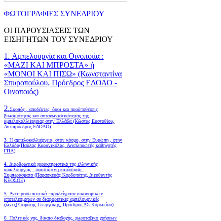
ΦΩΤΟΓΡΑΦΙΕΣ ΣΥΝΕΔΡΙΟΥ
ΟΙ ΠΑΡΟΥΣΙΑΣΕΙΣ ΤΩΝ
ΕΙΣΗΓΗΤΩΝ ΤΟΥ ΣΥΝΕΔΡΙΟΥ
1. Αμπελουργία και Οινοποιία :
«ΜΑΖΙ ΚΑΙ ΜΠΡΟΣΤΑ» ή
«ΜΟΝΟΙ ΚΑΙ ΠΙΣΩ» (Κωνσταντίνα
Σπυροπούλου, Πρόεδρος ΕΔΟΑΟ -
Οινοποιός)
2.
Σκοπός , αποδέκτες, όροι και προϋποθέσεις
βιωσιμότητας και ανταγωνιστικότητας της
αμπελοκαλλιέργειας στην Ελλάδα
(Κώστας Ευσταθίου,
Αντιπρόεδρος ΕΔΟΑΟ)
3. Η αμπελοκαλλιέργεια, στον κόσμο, στην Ευρώπη , στην
Ελλάδα(Παύλος Καρανικόλας, Αναπληρωτής καθηγητής
ΓΠΑ)
4.
Διαρθρωτικά χαρακτηριστικά της ελληνικής
αμπελουργίας - υφιστάμενη κατάσταση -
Συμπεράσματα (Παρασκευάς Κορδοπάτης, Διευθυντής
ΚΕΟΣΟΕ)
5. Αντιπροσωπευτικά παραδείγματα οικονομικών
αποτελεσμάτων σε διαφορετικές αμπελουργικές
ζώνες(Σταμάτης Γεωργάκης, Πρόεδρος ΑΣ Κορωπίου)
6.
Πολιτικές γης, δίκαιο διαδοχής, χωροταξικό χρήσεων