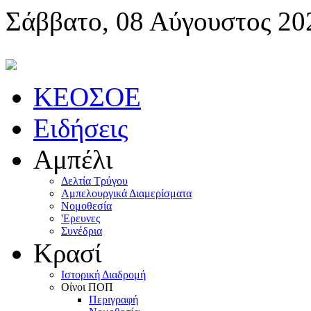
Σάββατο, 08 Αύγουστος 20
KEOΣOE
Ειδήσεις
Αμπέλι
Δελτία Τρύγου
Αμπελουργικά Διαμερίσματα
Nομοθεσία
'Eρευνες
Συνέδρια
Κρασί
Iστορική Διαδρομή
Oίνοι ΠOΠ
Περιγραφή