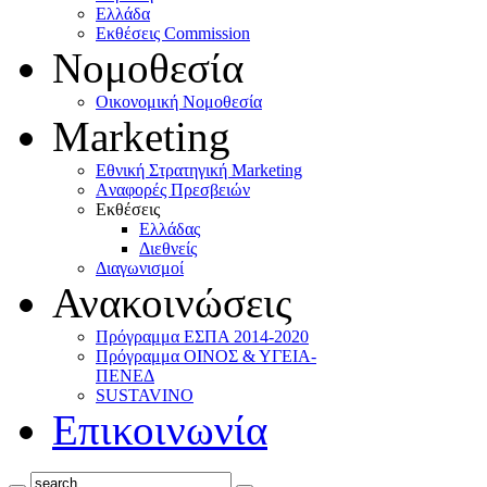
Ελλάδα
Eκθέσεις Commission
Νομοθεσία
Οικονομική Νομοθεσία
Marketing
Eθνική Στρατηγική Marketing
Aναφορές Πρεσβειών
Eκθέσεις
Eλλάδας
Διεθνείς
Διαγωνισμοί
Ανακοινώσεις
Πρόγραμμα ΕΣΠΑ 2014-2020
Πρόγραμμα ΟΙΝΟΣ & ΥΓΕΙΑ-
ΠΕΝΕΔ
SUSTAVINO
Επικοινωνία