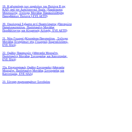
19.
Η αξιοποίηση των εργαλείων του Πυλώνα ΙΙ της
ΚΑΠ, από τον Αμπελοοινικό Τομέα.
(Χαράλαμπος
Μουλκιώτης ,Στέλεχος Μονάδας Παρακολούθησης
Παρεμβάσεων Πυλώνα Ι,ΕΥΕ ΑΕΤΠ)
20. Οικολογικά Σχήματα αντί Πρασινίσματος (Παναγιώτα
Παπαλουκοπούλου ,Προϊσταμένη Μονάδας
Περιβάλλοντος και Κλιματικής Αλλαγής, ΕΥΕ ΑΕΤΠ)
21. Νέοι Γεωργοί (Κλεοπάτρα Πανοπούλου , Στέλεχος
Μονάδας Ενισχύσεων στις Γεωργικές Εκμεταλλεύσεις,
ΕΥΕ ΠΑΑ)
22. Ομάδες Παραγωγών (Αθανασία Μερεμέτη,
Προϊσταμένη Μονάδας Συνεργασίας και Καινοτομίας,
ΕΥΕ ΠΑΑ)
22a. Επιχειρησιακές Ομάδες-Συνεργασία (Αθανασία
Μερεμέτη, Προϊσταμένη Μονάδας Συνεργασίας και
Καινοτομίας, ΕΥΕ ΠΑΑ)
23. Σύνοψη συμπερασμάτων Συνεδρίου