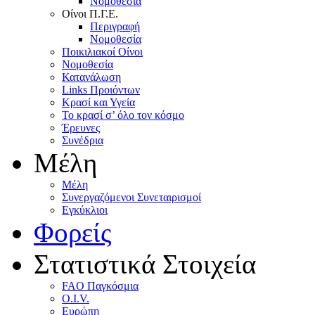
Nομοθεσία
Oίνοι Π.Γ.E.
Περιγραφή
Νομοθεσία
Ποικιλιακοί Oίνοι
Nομοθεσία
Κατανάλωση
Links Προιόντων
Κρασί και Υγεία
To κρασί σ’ όλο τον κόσμο
Έρευνες
Συνέδρια
Μέλη
Mέλη
Συνεργαζόμενοι Συνεταιρισμοί
Εγκύκλιοι
Φορείς
Στατιστικά Στοιχεία
FAO Παγκόσμια
O.I.V.
Ευρώπη