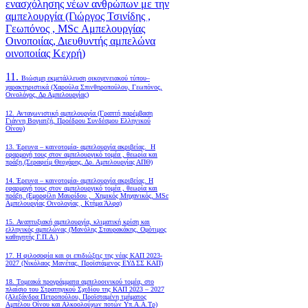
ενασχόλησης νέων ανθρώπων με την
αμπελουργία (Γιώργος Τσινίδης ,
Γεωπόνος , MSc Αμπελουργίας
Οινοποιίας, Διευθυντής αμπελώνα
οινοποιίας Κεχρή)
11.
Βιώσιμη εκμετάλλευση οικογενειακού τύπου–
χαρακτηριστικά (Χαρούλα Σπινθηροπούλου, Γεωπόνος,
Οινολόγος, Δρ Αμπελουργίας)
12. Ανταγωνιστική αμπελουργία (Γραπτή παρέμβαση
Γιάννη Βογιατζή, Προέδρου Συνδέσμου Ελληνικού
Οίνου)
13. Έρευνα – καινοτομία- αμπελουργία ακριβείας. Η
εφαρμογή τους στον αμπελουργικό τομέα , θεωρία και
πράξη.(Σεραφείμ Θεοχάρης, Δρ. Αμπελουργίας ΑΠΘ)
14. Έρευνα – καινοτομία- αμπελουργία ακριβείας. Η
εφαρμογή τους στον αμπελουργικό τομέα , θεωρία και
πράξη. (Εμορφίλη Μαυρίδου , Χημικός Μηχανικός, MSc
Αμπελουργίας Οινολογίας , Κτήμα Άλφα)
15. Αναπτυξιακή αμπελουργία, κλιματική κρίση και
ελληνικός αμπελώνας (Μανόλης Σταυρακάκης, Ομότιμος
καθηγητής Γ.Π.Α.)
17. Η φιλοσοφία και οι επιδιώξεις της νέας ΚΑΠ 2023-
2027 (Νικόλαος Μανέτας, Προϊστάμενος ΕΥΔ ΣΣ ΚΑΠ)
18. Tομεακά προγράμματα αμπελοοινικού τομέα, στο
πλαίσιο του Στρατηγικού Σχεδίου της ΚΑΠ 2023 – 2027
(Αλεξάνδρα Πετροπούλου, Προϊσταμένη τμήματος
Αμπέλου Οίνου και Αλκοολούχων ποτών Υπ.Α.Α.Τρ)