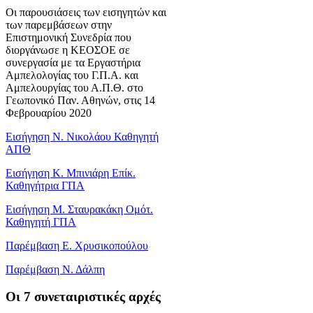
Οι παρουσιάσεις των εισηγητών και
των παρεμβάσεων στην
Επιστημονική Συνεδρία που
διοργάνωσε η ΚΕΟΣΟΕ σε
συνεργασία με τα Εργαστήρια
Αμπελολογίας του Γ.Π.Α. και
Αμπελουργίας του Α.Π.Θ. στο
Γεωπονικό Παν. Αθηνών, στις 14
Φεβρουαρίου 2020
Εισήγηση Ν. Νικολάου Καθηγητή
ΑΠΘ
Εισήγηση Κ. Μπινιάρη Επίκ.
Καθηγήτρια ΓΠΑ
Εισήγηση Μ. Σταυρακάκη Ομότ.
Καθηγητή ΓΠΑ
Παρέμβαση Ε. Χρυσικοπούλου
Παρέμβαση Ν. Δάλπη
Oι 7 συνεταιριστικές αρχές