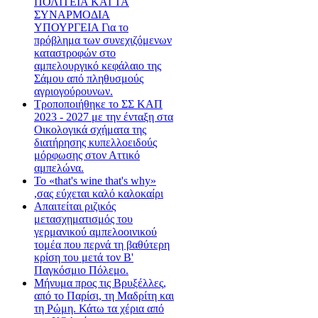
ΠΟΛΙΤΕΙΑ ΚΑΙ ΤΑ
ΣΥΝΑΡΜΟΔΙΑ
ΥΠΟΥΡΓΕΙΑ Για το
πρόβλημα των συνεχιζόμενων
καταστροφών στο
αμπελουργικό κεφάλαιο της
Σάμου από πληθυσμούς
αγριογούρουνων.
Τροποποιήθηκε το ΣΣ ΚΑΠ
2023 - 2027 με την ένταξη στα
Οικολογικά σχήματα της
διατήρησης κυπελλοειδούς
μόρφωσης στον Αττικό
αμπελώνα.
Το «that's wine that's why»
,σας εύχεται καλό καλοκαίρι
Απαιτείται ριζικός
μετασχηματισμός του
γερμανικού αμπελοοινικού
τομέα που περνά τη βαθύτερη
κρίση του μετά τον Β'
Παγκόσμιο Πόλεμο.
Μήνυμα προς τις Βρυξέλλες,
από το Παρίσι, τη Μαδρίτη και
τη Ρώμη. Κάτω τα χέρια από