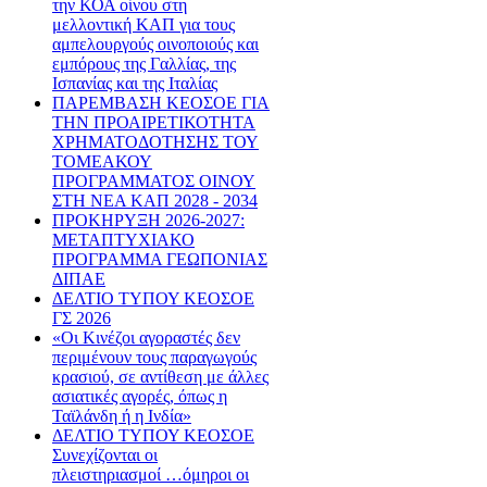
την ΚΟΑ οίνου στη
μελλοντική ΚΑΠ για τους
αμπελουργούς οινοποιούς και
εμπόρους της Γαλλίας, της
Ισπανίας και της Ιταλίας
ΠΑΡΕΜΒΑΣΗ ΚΕΟΣΟΕ ΓΙΑ
ΤΗΝ ΠΡΟΑΙΡΕΤΙΚΟΤΗΤΑ
ΧΡΗΜΑΤΟΔΟΤΗΣΗΣ ΤΟΥ
ΤΟΜΕΑΚΟΥ
ΠΡΟΓΡΑΜΜΑΤΟΣ ΟΙΝΟΥ
ΣΤΗ ΝΕΑ ΚΑΠ 2028 - 2034
ΠΡΟΚΗΡΥΞΗ 2026-2027:
ΜΕΤΑΠΤΥΧΙΑΚΟ
ΠΡΟΓΡΑΜΜΑ ΓΕΩΠΟΝΙΑΣ
ΔΙΠΑΕ
ΔΕΛΤΙΟ ΤΥΠΟΥ ΚΕΟΣΟΕ
ΓΣ 2026
«Οι Κινέζοι αγοραστές δεν
περιμένουν τους παραγωγούς
κρασιού, σε αντίθεση με άλλες
ασιατικές αγορές, όπως η
Ταϊλάνδη ή η Ινδία»
ΔΕΛΤΙΟ ΤΥΠΟΥ ΚΕΟΣΟΕ
Συνεχίζονται οι
πλειστηριασμοί …όμηροι οι