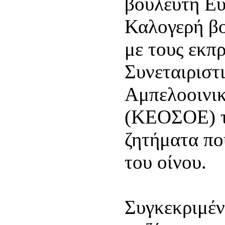
βουλευτή Εύ
Καλογερή β
με τους εκπ
Συνεταιριστ
Αμπελοοινι
(ΚΕΟΣΟΕ) τ
ζητήματα πο
του οίνου.
Συγκεκριμέν