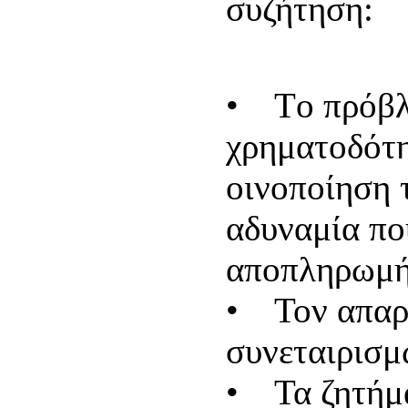
συζήτηση:
• Tο πρόβλη
χρηματοδότη
οινοποίηση 
αδυναμία πο
αποπληρωμή
• Τον απαρ
συνεταιρισμ
• Τα ζητήμ