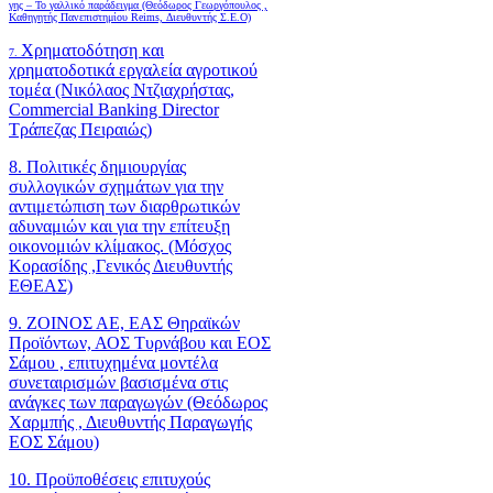
γης – Το γαλλικό παράδειγμα (Θεόδωρος Γεωργόπουλος ,
Καθηγητής Πανεπιστημίου Reims, Διευθυντής Σ.Ε.Ο)
Χρηματοδότηση και
7.
χρηματοδοτικά εργαλεία αγροτικού
τομέα (Νικόλαος Ντζιαχρήστας,
Commercial Banking Director
Τράπεζας Πειραιώς)
8. Πολιτικές δημιουργίας
συλλογικών σχημάτων για την
αντιμετώπιση των διαρθρωτικών
αδυναμιών και για την επίτευξη
οικονομιών κλίμακος. (Μόσχος
Κορασίδης ,Γενικός Διευθυντής
ΕΘΕΑΣ)
9. ΖΟΙΝΟΣ ΑΕ, ΕΑΣ Θηραϊκών
Προϊόντων, ΑΟΣ Τυρνάβου και ΕΟΣ
Σάμου , επιτυχημένα μοντέλα
συνεταιρισμών βασισμένα στις
ανάγκες των παραγωγών (Θεόδωρος
Χαρμπής , Διευθυντής Παραγωγής
ΕΟΣ Σάμου)
10. Προϋποθέσεις επιτυχούς