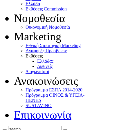
Ελλάδα
Eκθέσεις Commission
Νομοθεσία
Οικονομική Νομοθεσία
Marketing
Eθνική Στρατηγική Marketing
Aναφορές Πρεσβειών
Eκθέσεις
Eλλάδας
Διεθνείς
Διαγωνισμοί
Ανακοινώσεις
Πρόγραμμα ΕΣΠΑ 2014-2020
Πρόγραμμα ΟΙΝΟΣ & ΥΓΕΙΑ-
ΠΕΝΕΔ
SUSTAVINO
Επικοινωνία