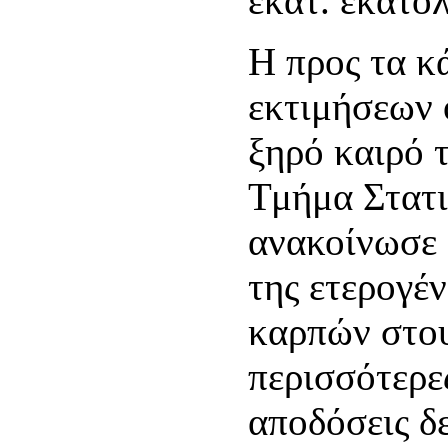
εκατ. εκατόλ
Η προς τα 
εκτιμήσεων 
ξηρό καιρό 
Τμήμα Στατι
ανακοίνωσε 
της ετερογέ
καρπών στου
περισσότερες
αποδόσεις δε