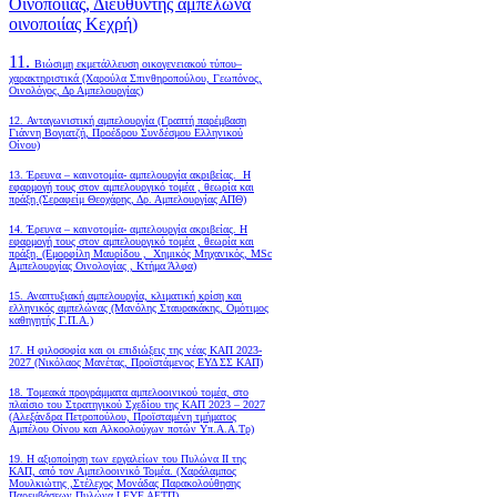
Οινοποιίας, Διευθυντής αμπελώνα
οινοποιίας Κεχρή)
11.
Βιώσιμη εκμετάλλευση οικογενειακού τύπου–
χαρακτηριστικά (Χαρούλα Σπινθηροπούλου, Γεωπόνος,
Οινολόγος, Δρ Αμπελουργίας)
12. Ανταγωνιστική αμπελουργία (Γραπτή παρέμβαση
Γιάννη Βογιατζή, Προέδρου Συνδέσμου Ελληνικού
Οίνου)
13. Έρευνα – καινοτομία- αμπελουργία ακριβείας. Η
εφαρμογή τους στον αμπελουργικό τομέα , θεωρία και
πράξη.(Σεραφείμ Θεοχάρης, Δρ. Αμπελουργίας ΑΠΘ)
14. Έρευνα – καινοτομία- αμπελουργία ακριβείας. Η
εφαρμογή τους στον αμπελουργικό τομέα , θεωρία και
πράξη. (Εμορφίλη Μαυρίδου , Χημικός Μηχανικός, MSc
Αμπελουργίας Οινολογίας , Κτήμα Άλφα)
15. Αναπτυξιακή αμπελουργία, κλιματική κρίση και
ελληνικός αμπελώνας (Μανόλης Σταυρακάκης, Ομότιμος
καθηγητής Γ.Π.Α.)
17. Η φιλοσοφία και οι επιδιώξεις της νέας ΚΑΠ 2023-
2027 (Νικόλαος Μανέτας, Προϊστάμενος ΕΥΔ ΣΣ ΚΑΠ)
18. Tομεακά προγράμματα αμπελοοινικού τομέα, στο
πλαίσιο του Στρατηγικού Σχεδίου της ΚΑΠ 2023 – 2027
(Αλεξάνδρα Πετροπούλου, Προϊσταμένη τμήματος
Αμπέλου Οίνου και Αλκοολούχων ποτών Υπ.Α.Α.Τρ)
19.
Η αξιοποίηση των εργαλείων του Πυλώνα ΙΙ της
ΚΑΠ, από τον Αμπελοοινικό Τομέα.
(Χαράλαμπος
Μουλκιώτης ,Στέλεχος Μονάδας Παρακολούθησης
Παρεμβάσεων Πυλώνα Ι,ΕΥΕ ΑΕΤΠ)