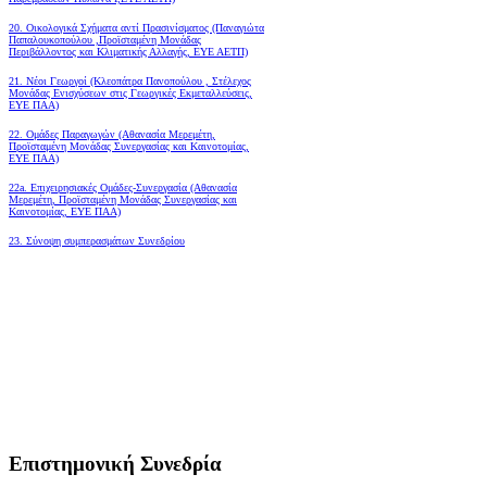
20. Οικολογικά Σχήματα αντί Πρασινίσματος (Παναγιώτα
Παπαλουκοπούλου ,Προϊσταμένη Μονάδας
Περιβάλλοντος και Κλιματικής Αλλαγής, ΕΥΕ ΑΕΤΠ)
21. Νέοι Γεωργοί (Κλεοπάτρα Πανοπούλου , Στέλεχος
Μονάδας Ενισχύσεων στις Γεωργικές Εκμεταλλεύσεις,
ΕΥΕ ΠΑΑ)
22. Ομάδες Παραγωγών (Αθανασία Μερεμέτη,
Προϊσταμένη Μονάδας Συνεργασίας και Καινοτομίας,
ΕΥΕ ΠΑΑ)
22a. Επιχειρησιακές Ομάδες-Συνεργασία (Αθανασία
Μερεμέτη, Προϊσταμένη Μονάδας Συνεργασίας και
Καινοτομίας, ΕΥΕ ΠΑΑ)
23. Σύνοψη συμπερασμάτων Συνεδρίου
Επιστημονική Συνεδρία