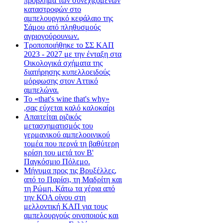
πρόβλημα των συνεχιζόμενων
καταστροφών στο
αμπελουργικό κεφάλαιο της
Σάμου από πληθυσμούς
αγριογούρουνων.
Τροποποιήθηκε το ΣΣ ΚΑΠ
2023 - 2027 με την ένταξη στα
Οικολογικά σχήματα της
διατήρησης κυπελλοειδούς
μόρφωσης στον Αττικό
αμπελώνα.
Το «that's wine that's why»
,σας εύχεται καλό καλοκαίρι
Απαιτείται ριζικός
μετασχηματισμός του
γερμανικού αμπελοοινικού
τομέα που περνά τη βαθύτερη
κρίση του μετά τον Β'
Παγκόσμιο Πόλεμο.
Μήνυμα προς τις Βρυξέλλες,
από το Παρίσι, τη Μαδρίτη και
τη Ρώμη. Κάτω τα χέρια από
την ΚΟΑ οίνου στη
μελλοντική ΚΑΠ για τους
αμπελουργούς οινοποιούς και