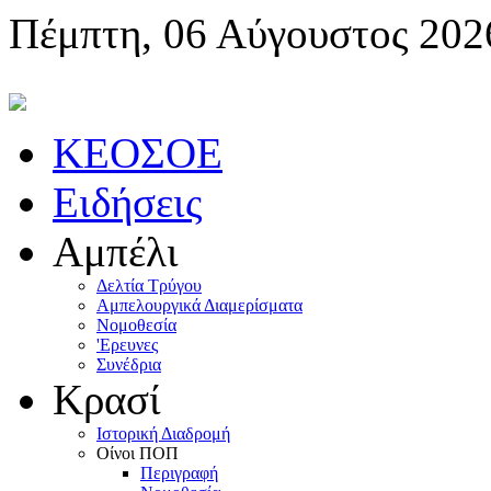
Πέμπτη, 06 Αύγουστος 202
KEOΣOE
Ειδήσεις
Αμπέλι
Δελτία Τρύγου
Αμπελουργικά Διαμερίσματα
Nομοθεσία
'Eρευνες
Συνέδρια
Κρασί
Iστορική Διαδρομή
Oίνοι ΠOΠ
Περιγραφή