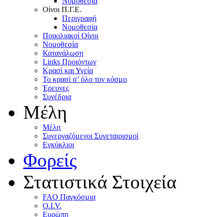
Nομοθεσία
Oίνοι Π.Γ.E.
Περιγραφή
Νομοθεσία
Ποικιλιακοί Oίνοι
Nομοθεσία
Κατανάλωση
Links Προιόντων
Κρασί και Υγεία
To κρασί σ’ όλο τον κόσμο
Έρευνες
Συνέδρια
Μέλη
Mέλη
Συνεργαζόμενοι Συνεταιρισμοί
Εγκύκλιοι
Φορείς
Στατιστικά Στοιχεία
FAO Παγκόσμια
O.I.V.
Ευρώπη