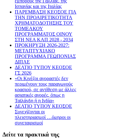
εμπόρους της Γαλλίας, της
Ισπανίας και της Ιταλίας
ΠΑΡΕΜΒΑΣΗ ΚΕΟΣΟΕ ΓΙΑ
ΤΗΝ ΠΡΟΑΙΡΕΤΙΚΟΤΗΤΑ
ΧΡΗΜΑΤΟΔΟΤΗΣΗΣ ΤΟΥ
ΤΟΜΕΑΚΟΥ
ΠΡΟΓΡΑΜΜΑΤΟΣ ΟΙΝΟΥ
ΣΤΗ ΝΕΑ ΚΑΠ 2028 - 2034
ΠΡΟΚΗΡΥΞΗ 2026-2027:
ΜΕΤΑΠΤΥΧΙΑΚΟ
ΠΡΟΓΡΑΜΜΑ ΓΕΩΠΟΝΙΑΣ
ΔΙΠΑΕ
ΔΕΛΤΙΟ ΤΥΠΟΥ ΚΕΟΣΟΕ
ΓΣ 2026
«Οι Κινέζοι αγοραστές δεν
περιμένουν τους παραγωγούς
κρασιού, σε αντίθεση με άλλες
ασιατικές αγορές, όπως η
Ταϊλάνδη ή η Ινδία»
ΔΕΛΤΙΟ ΤΥΠΟΥ ΚΕΟΣΟΕ
Συνεχίζονται οι
πλειστηριασμοί …όμηροι οι
συνεταιρισμοί
Δείτε τα πρακτικά της