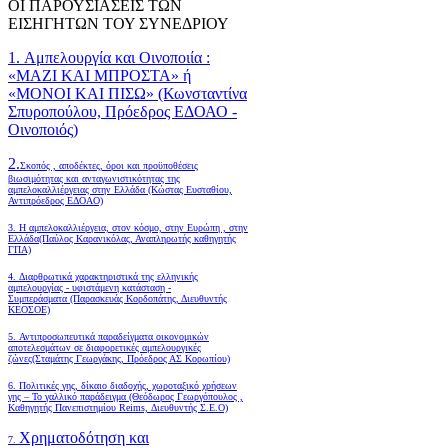
ΟΙ ΠΑΡΟΥΣΙΑΣΕΙΣ ΤΩΝ
ΕΙΣΗΓΗΤΩΝ ΤΟΥ ΣΥΝΕΔΡΙΟΥ
1. Αμπελουργία και Οινοποιία :
«ΜΑΖΙ ΚΑΙ ΜΠΡΟΣΤΑ» ή
«ΜΟΝΟΙ ΚΑΙ ΠΙΣΩ» (Κωνσταντίνα
Σπυροπούλου, Πρόεδρος ΕΔΟΑΟ -
Οινοποιός)
2.
Σκοπός , αποδέκτες, όροι και προϋποθέσεις
βιωσιμότητας και ανταγωνιστικότητας της
αμπελοκαλλιέργειας στην Ελλάδα
(Κώστας Ευσταθίου,
Αντιπρόεδρος ΕΔΟΑΟ)
3. Η αμπελοκαλλιέργεια, στον κόσμο, στην Ευρώπη , στην
Ελλάδα(Παύλος Καρανικόλας, Αναπληρωτής καθηγητής
ΓΠΑ)
4.
Διαρθρωτικά χαρακτηριστικά της ελληνικής
αμπελουργίας - υφιστάμενη κατάσταση -
Συμπεράσματα (Παρασκευάς Κορδοπάτης, Διευθυντής
ΚΕΟΣΟΕ)
5. Αντιπροσωπευτικά παραδείγματα οικονομικών
αποτελεσμάτων σε διαφορετικές αμπελουργικές
ζώνες(Σταμάτης Γεωργάκης, Πρόεδρος ΑΣ Κορωπίου)
6.
Πολιτικές γης, δίκαιο διαδοχής, χωροταξικό χρήσεων
γης – Το γαλλικό παράδειγμα (Θεόδωρος Γεωργόπουλος ,
Καθηγητής Πανεπιστημίου Reims, Διευθυντής Σ.Ε.Ο)
Χρηματοδότηση και
7.