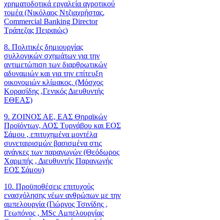
χρηματοδοτικά εργαλεία αγροτικού
τομέα (Νικόλαος Ντζιαχρήστας,
Commercial Banking Director
Τράπεζας Πειραιώς)
8. Πολιτικές δημιουργίας
συλλογικών σχημάτων για την
αντιμετώπιση των διαρθρωτικών
αδυναμιών και για την επίτευξη
οικονομιών κλίμακος. (Μόσχος
Κορασίδης ,Γενικός Διευθυντής
ΕΘΕΑΣ)
9. ΖΟΙΝΟΣ ΑΕ, ΕΑΣ Θηραϊκών
Προϊόντων, ΑΟΣ Τυρνάβου και ΕΟΣ
Σάμου , επιτυχημένα μοντέλα
συνεταιρισμών βασισμένα στις
ανάγκες των παραγωγών (Θεόδωρος
Χαρμπής , Διευθυντής Παραγωγής
ΕΟΣ Σάμου)
10. Προϋποθέσεις επιτυχούς
ενασχόλησης νέων ανθρώπων με την
αμπελουργία (Γιώργος Τσινίδης ,
Γεωπόνος , MSc Αμπελουργίας