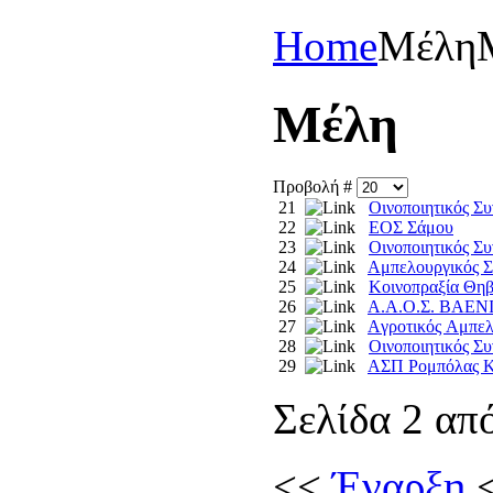
Home
Μέλη
Mέλη
Προβολή #
21
Oινοποιητικός Σ
22
EOΣ Σάμου
23
Oινοποιητικός Σ
24
Aμπελουργικός Σ
25
Koινοπραξία Θη
26
Α.Α.Ο.Σ. ΒΑΕ
27
Aγροτικός Aμπελ
28
Oινοποιητικός Σ
29
AΣΠ Pομπόλας K
Σελίδα 2 απ
<<
Έναρξη