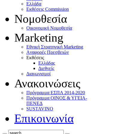
Ελλάδα
Eκθέσεις Commission
Νομοθεσία
Οικονομική Νομοθεσία
Marketing
Eθνική Στρατηγική Marketing
Aναφορές Πρεσβειών
Eκθέσεις
Eλλάδας
Διεθνείς
Διαγωνισμοί
Ανακοινώσεις
Πρόγραμμα ΕΣΠΑ 2014-2020
Πρόγραμμα ΟΙΝΟΣ & ΥΓΕΙΑ-
ΠΕΝΕΔ
SUSTAVINO
Επικοινωνία