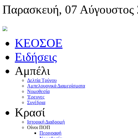
Παρασκευή, 07 Αύγουστος
KEOΣOE
Ειδήσεις
Αμπέλι
Δελτία Τρύγου
Αμπελουργικά Διαμερίσματα
Nομοθεσία
'Eρευνες
Συνέδρια
Κρασί
Iστορική Διαδρομή
Oίνοι ΠOΠ
Περιγραφή