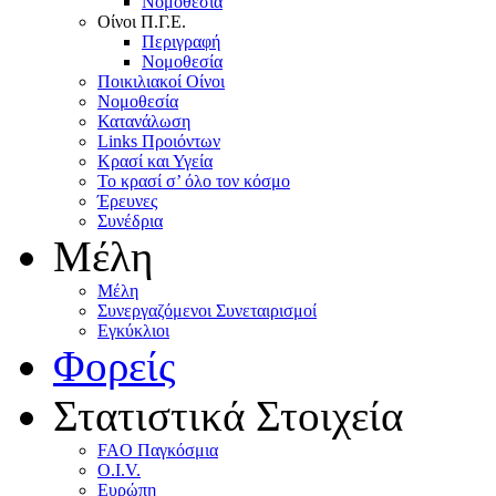
Nομοθεσία
Oίνοι Π.Γ.E.
Περιγραφή
Νομοθεσία
Ποικιλιακοί Oίνοι
Nομοθεσία
Κατανάλωση
Links Προιόντων
Κρασί και Υγεία
To κρασί σ’ όλο τον κόσμο
Έρευνες
Συνέδρια
Μέλη
Mέλη
Συνεργαζόμενοι Συνεταιρισμοί
Εγκύκλιοι
Φορείς
Στατιστικά Στοιχεία
FAO Παγκόσμια
O.I.V.
Ευρώπη