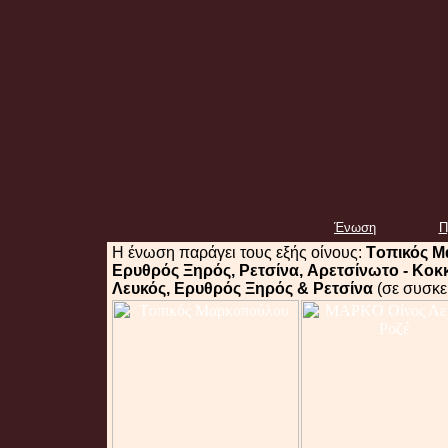
Ένωση
Π
H ένωση παράγει τους εξής οίνους:
Tοπικός 
Eρυθρός Ξηρός, Pετσίνα, Aρετσίνωτο - Kοκκ
Λευκός, Eρυθρός Ξηρός & Pετσίνα
(σε συσκευ